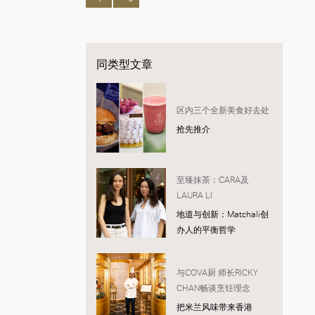
同类型文章
区内三个全新美食好去处
抢先推介
至臻抹茶：CARA及
LAURA LI
地道与创新：Matchali创
办人的平衡哲学
与COVA厨 师长RICKY
CHAN畅谈烹饪理念
把米兰风味带来香港