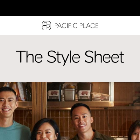
多
多
多
The Style Sheet