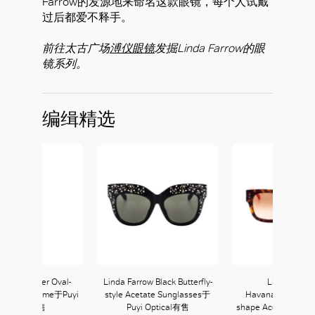
Farrow的发源地来命名这款眼镜，每个人试戴
过后都爱不释手。
前往太古广场
溥仪眼镜
发掘Linda Farrow的眼
镜系列。
编缉精选
Farrow Silver Oval-
Linda Farrow Black Butterfly-
Linda Farro
itanium Frame于Puyi
style Acetate Sunglasses于
Havana/Orange S
Optical有售
Puyi Optical有售
shape Acetate Sun