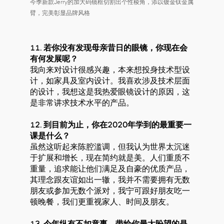
今季新款Jerry的加大码镜框切割出个性棱角，添以镀金钛金属
臂，完美彰显品牌风格
11. 若你没有发现母亲昔日的眼镜，你现在会
有何发展呢？
我向来对设计很感兴趣，本来想投身技术型设
计，如家具及室内设计。我喜欢涉及技术层面
的设计，我想这是我热爱眼镜设计的原因，这
是非常讲求技术水平的产品。
12. 到目前为止，你在2020年学到的最重要一
课是什么？
虽然这听起来陈腔滥调，但我认为世界太沉迷
于扩展和增长，现在简约就是美。人们重质不
重量，追求能让他们满足及自豪的优质产品，
其理念跟友谊如出一辙，我并不需要拥有无数
朋友或参加无数个派对，我宁可跟好朋友吃一
顿晚餐，我们更重视家人、时间及朋友。
13. 今年纵有不如意事，带给你最大盼望的是