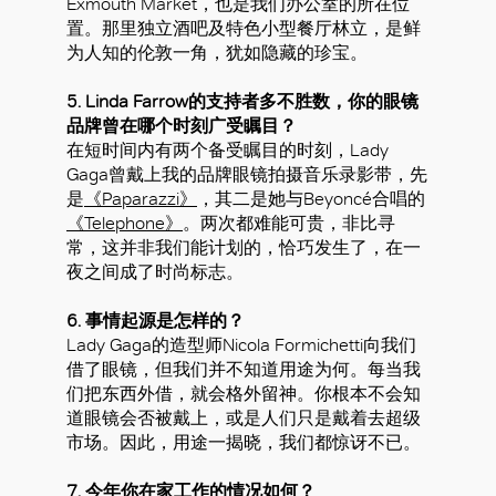
Exmouth Market，也是我们办公室的所在位
置。那里独立酒吧及特色小型餐厅林立，是鲜
为人知的伦敦一角，犹如隐藏的珍宝。
5. Linda Farrow的支持者多不胜数，你的眼镜
品牌曾在哪个时刻广受瞩目？
在短时间内有两个备受瞩目的时刻，Lady
Gaga曾戴上我的品牌眼镜拍摄音乐录影带，先
是
《Paparazzi》
，其二是她与Beyoncé合唱的
《Telephone》
。两次都难能可贵，非比寻
常，这并非我们能计划的，恰巧发生了，在一
夜之间成了时尚标志。
6. 事情起源是怎样的？
Lady Gaga的造型师Nicola Formichetti向我们
借了眼镜，但我们并不知道用途为何。每当我
们把东西外借，就会格外留神。你根本不会知
道眼镜会否被戴上，或是人们只是戴着去超级
市场。因此，用途一揭晓，我们都惊讶不已。
7. 今年你在家工作的情况如何？