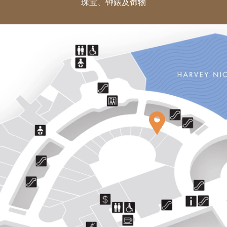
珠宝、钟錶及饰物