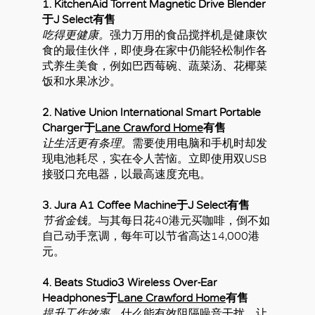
1. KitchenAid Torrent Magnetic Drive Blender
于J Select有售
吃得更健康。
强力万用的食品搅拌机是健康饮
食的最佳伙伴，即使身在家中仍能轻松制作各
式养生美食，例如巴西莓碗、蔬菜汤、花椰菜
饭和水果冰沙。
2. Native Union International Smart Portable
好
Charger于
Lane Crawford Home
有售
让生活更有条理。
需要使用电脑和手机时却发
现电池耗尽，实在令人苦恼。立即使用双USB
接驳口充电器，以最高速度充电。
3. Jura A1 Coffee Machine于J Select有售
节省金钱。
与其每日花40港元买咖啡，倒不如
自己动手烹调，每年可以节省高达14,000港
元。
4. Beats Studio3 Wireless Over-Ear
Headphones于
Lane Crawford Home
有售
提升工作效率。
什么能有效阻隔噪音干扰，让