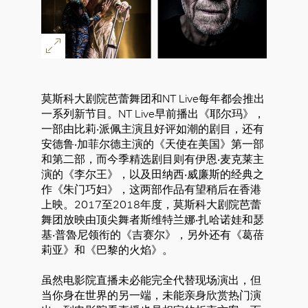
莫斯科大剧院芭蕾舞团和NT Live每年都会推出
一系列新节目。NT Live早前播出《耶尔玛》，
一部由比莉‧派佩主演且好评如潮的剧目，还有
安德鲁‧加菲尔德主演的《天使在美国》第一部
和第二部，而今季精选剧目则有伊恩‧麦克莱主
演的《李尔王》，以及田纳西‧威廉斯的经典之
作《朱门巧妇》，这两部作品有望稍后在香港
上映。2017至2018年度，莫斯科大剧院芭蕾
舞团放映由顶尖舞者斯维特兰娜‧扎哈诺娃和瑟
基‧普魯尼领衔的《吉赛尔》，另外还有《葛蓓
莉亚》和《巴黎的火焰》。
虽然电影院直播未必能完全代替现场演出，但
当你身在世界的另一端，未能亲身欣赏热门演