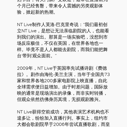
个月已经售罊，带来令人震撼的另类观影体
验，掀起新的热潮。
NT Live制作人芙洛‧巴克里奇说：“我们最初创
立NT Live，是想让无法亲临剧院的人，也能看
到我们的演出。那算是一场实验吧，没想到市
场反应极佳，不仅在英国，在世界各地也一
样。毕竟不是人人都能去剧院，而我们能把舞
台‘带到’观众面前。”
2009年，NT Live于英国率先试播诗剧《费德
拉》。剧作由海伦‧美兰主演，当年于全国共73
家和世界各地200多家电影院上映直播，自此
全球需求便日益增加。由于时差问题，国际放
映的通常是现场演出的录像，而非实时转播，
但观众依然彷佛身历其境，无损观剧雅兴。
NT Live获得空前成功，其他表演艺术机构也不
遑多让，纷纷加入直播行列。事实上，纽约市
大都会歌剧院早于2006年尝试直播歌剧，而皇