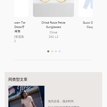
ackFancy Gwen Tie-
Chloé Rosie Petite
Gucci G Square Str
otton Mini Dress于
Sunglasses
Coupé Cotton S
rvey Nichols有售
Chloé
Gucci
ey Nichols 夏菲尼高
252, L2
368, L3
Level L2, L2
同类型文章
海滨步道，漫步时尚