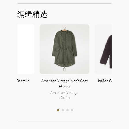
编缉精选
好
Betty Rain Boots in
American Vintage Men’s Coat
ba&sh Calvi Coat i
PVC
Akocity
ba&sh
Chloé
American Vintage
138, L1
252, L2
135, L1