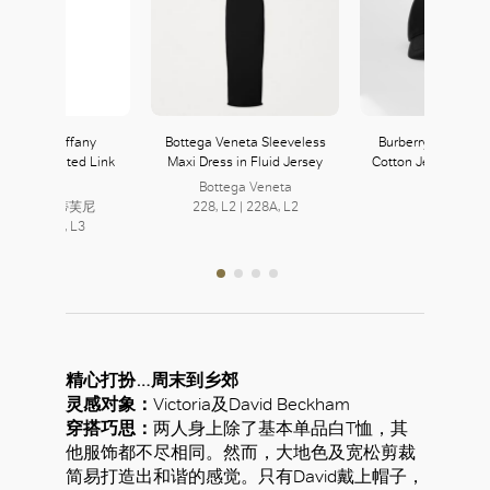
any & Co. Tiffany
Bottega Veneta Sleeveless
Burberry Monogra
ar Graduated Link
Maxi Dress in Fluid Jersey
Cotton Jersey Base
Necklace
Bottega Veneta
Burberry
fany & Co. 蒂芙尼
228, L2 | 228A, L2
232, L2
2, L3 | 323, L3
精心打扮…周末到乡郊
灵感对象：
Victoria及David Beckham
穿搭巧思：
两人身上除了基本单品白T恤，其
他服饰都不尽相同。然而，大地色及宽松剪裁
简易打造出和谐的感觉。只有David戴上帽子，