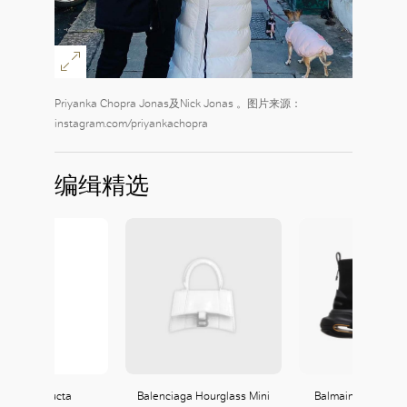
Priyanka Chopra Jonas及Nick Jonas 。图片来源：
instagram.com/priyankachopra
编缉精选
oncler Melucta
Balenciaga Hourglass Mini
Balmain Black Su