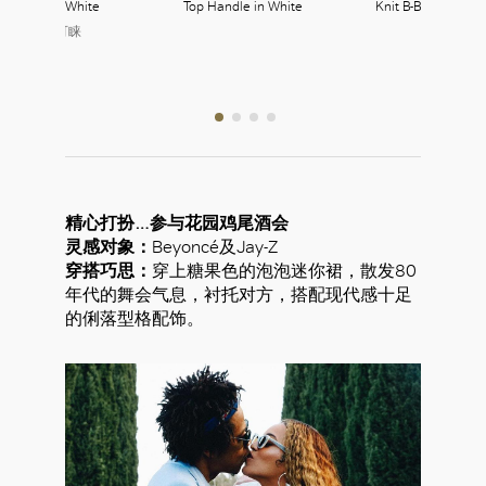
breaker in White
Top Handle in White
Knit B-Bold Sneake
Straps
oncler 盟可睐
364, L3
Balmain
235, L2
精心打扮…参与花园鸡尾酒会
灵感对象：
Beyoncé及Jay-Z
穿搭巧思：
穿上糖果色的泡泡迷你裙，散发80
年代的舞会气息，衬托对方，搭配现代感十足
的俐落型格配饰。