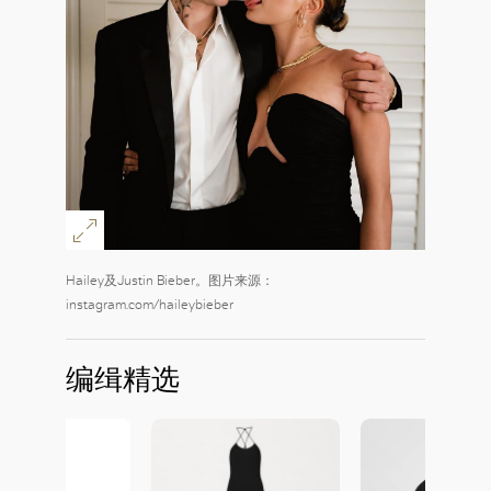
Hailey及Justin Bieber。图片来源：
instagram.com/haileybieber
编缉精选