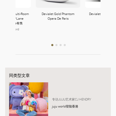
l Woburn Multi-Room
Devialet Gold Phantom
Devialet Phantom 
Fi Speaker于Lane
Opera De Paris
awford Home有售
ane Crawford
126, L1
同类型文章
专访JUJU艺术家CJ HENDRY
juju world登陆香港