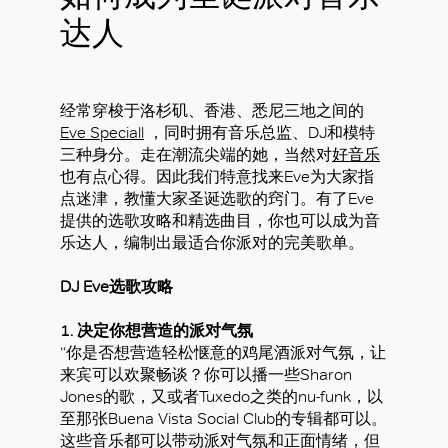
达人
经常穿梭于洛杉矶、香港、悉尼三地之间的
Eve Speciall
，同时拥有音乐总监、DJ和模特
三种身分。走在潮流尖端的她，当然对
好音乐
也有点心得。因此我们特意找来Eve为大家指
点迷津，教懂大家圣诞选歌的窍门。有了Eve
提供的选歌攻略和精选曲目，你也可以成为音
乐达人，编制出最适合你派对的完美歌单。
DJ Eve选歌攻略
1. 决定你想营造的派对气氛
“你是否想营造轻松惬意的鸡尾酒派对气氛，让
来宾可以欢聚畅谈？你可以播一些Sharon
Jones的歌，又或者Tuxedo之类的nu-funk，以
至那张Buena Vista Social Club的专辑都可以。
这些音乐都可以带动派对气氛和正面情绪，但