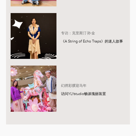
专访：克里斯汀·孙·金
《A String of Echo Traps》的迷人故事
幻绣彩骥迎马年
访问YLYstudio畅谈瑰丽装置