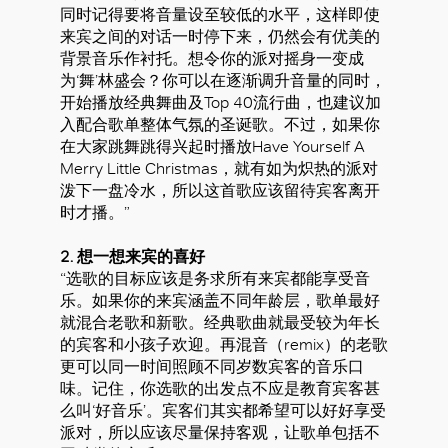
同时记得要将音量设至较低的水平，这样即使
来宾之间的对话一时停下来，仍然会有优美的
背景音乐作衬托。想令你的派对摇身一变成
为‘舞’林盛会？你可以在逐渐调升音量的同时，
开始播放经典舞曲及Top 40流行曲，也建议加
入配合歌单整体气氛的圣诞歌。不过，如果你
在大家跳舞跳得兴起时播放Have Yourself A
Merry Little Christmas，就有如为炽热的派对
泼下一盘冷水，所以这首歌应该留待宾客离开
时才播。”
2. 想一想来宾的喜好
“选歌的目标应该是务求所有来宾都能享受音
乐。如果你的来宾涵盖不同年龄层，歌单最好
就混合老歌和新歌。经典歌曲就最受较为年长
的宾客和小孩子欢迎。再混音（remix）的老歌
更可以同一时间照顾不同岁数宾客的音乐口
味。记住，你选歌的出发点不应是教育宾客甚
么叫‘好音乐’。宾客们其实都希望可以好好享受
派对，所以应该尽量保持客观，让歌单包括不