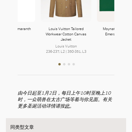
Silk Tie in Amaranth
Louis Vuitton Tailored
Moynat Enveloppe
Red
Workwear Cotton Canvas
Emeraude Tourte
Jacket
Prada
Moynat
222, L2
Louis Vuitton
355, L3
236-237, L2 | 350-351, L3
由今日起至1月2日，每日上午10时至晚上10
时，一众萌兽在太古广场等着与你见面。有关
更多圣诞活动详情请按
此
。
同类型文章