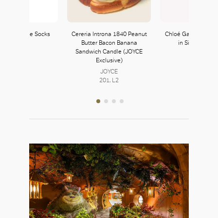
o Rhinestone Socks
Cereria Introna 1840 Peanut
Chloé Gathered Lo
Butter Bacon Banana
in Silk Mousse
Sandwich Candle (JOYCE
Chloé
Exclusive)
252, L2
JOYCE
201, L2