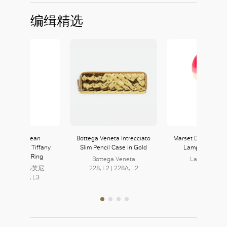
编缉精选
ffany&Co. Jean
Bottega Veneta Intrecciato
Marset Dipping Lig
mberger by Tiffany
Slim Pencil Case in Gold
Lamp — Pink/B
teen Stone Ring
Bottega Veneta
Lane Crawfo
fany & Co. 蒂芙尼
228, L2 | 228A, L2
126, L1
2, L3 | 323, L3