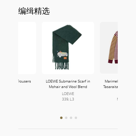
编缉精选
heck Knit Trousers
LOEWE Submarine Scarf in
Marimekko Kioski
Mohair and Wool Blend
Tasaraita Wool Lon
Zara
Top
121, L1
LOEWE
339, L3
Marimekko
149, L1