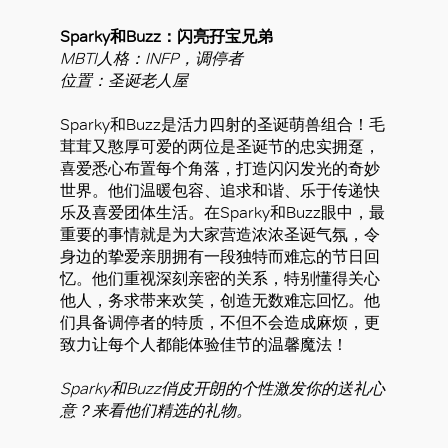
Sparky和Buzz：闪亮孖宝兄弟
MBTI人格：INFP，调停者
位置：圣诞老人屋
Sparky和Buzz是活力四射的圣诞萌兽组合！毛
茸茸又憨厚可爱的两位是圣诞节的忠实拥趸，
喜爱悉心布置每个角落，打造闪闪发光的奇妙
世界。他们温暖包容、追求和谐、乐于传递快
乐及喜爱团体生活。在Sparky和Buzz眼中，最
重要的事情就是为大家营造浓浓圣诞气氛，令
身边的挚爱亲朋拥有一段独特而难忘的节日回
忆。他们重视深刻亲密的关系，特别懂得关心
他人，务求带来欢笑，创造无数难忘回忆。他
们具备调停者的特质，不但不会造成麻烦，更
致力让每个人都能体验佳节的温馨魔法！
Sparky和Buzz俏皮开朗的个性激发你的送礼心
意？来看他们精选的礼物。