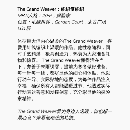
The Grand Weaver：织织复织织
MBTI人格：ISFP，探险家
位置：毛绒树林，Garden Court，太古广场
LG1层
体型巨大但内心温柔的The Grand Weaver，喜
爱用针线编织出温暖的作品。他性格随和，同
时手艺精湛，极具创造力，热衷为大家准备礼
物和惊喜。 The Grand Weaver懂得活在当
下，亦善于未雨绸缪，提前为寒冬做好准备。
每一针每一线，都尽显他的细心和体贴。他以
行动主导、实际贴地的态度，为每件作品注入
幸福，确保所有人都能温暖过节。他透过实际
行动表达善意和发挥创意，充分彰显他的探险
家精神。
The Grand Weaver爱为身边人送暖，你也想一
展心意？来看他精选的礼物。