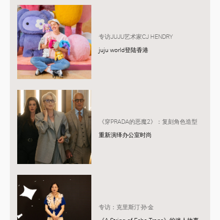
专访JUJU艺术家CJ HENDRY
juju world登陆香港
《穿PRADA的恶魔2》：复刻角色造型
重新演绎办公室时尚
专访：克里斯汀·孙·金