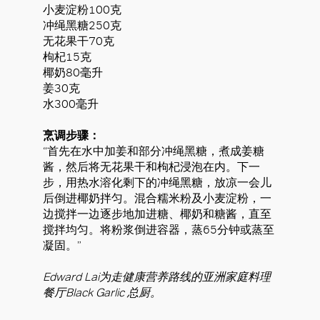
小麦淀粉100克
冲绳黑糖250克
无花果干70克
枸杞15克
椰奶80毫升
姜30克
水300毫升
烹调步骤：
“首先在水中加姜和部分冲绳黑糖，煮成姜糖
酱，然后将无花果干和枸杞浸泡在内。下一
步，用热水溶化剩下的冲绳黑糖，放凉一会儿
后倒进椰奶拌匀。混合糯米粉及小麦淀粉，一
边搅拌一边逐步地加进糖、椰奶和糖酱，直至
搅拌均匀。将粉浆倒进容器，蒸65分钟或蒸至
凝固。”
Edward Lai为走健康营养路线的亚洲家庭料理
餐厅Black Garlic 总厨。