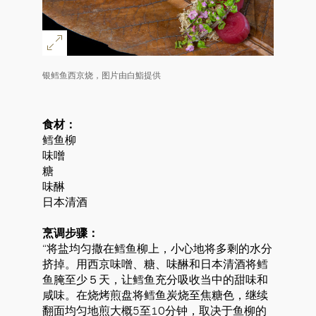
银鳕鱼西京烧，图片由白鮨提供
食材：
鳕鱼柳
味噌
糖
味醂
日本清酒
烹调步骤：
“将盐均匀撒在鳕鱼柳上，小心地将多剩的水分
挤掉。用西京味噌、糖、味醂和日本清酒将鳕
鱼腌至少５天，让鳕鱼充分吸收当中的甜味和
咸味。在烧烤煎盘将鳕鱼炭烧至焦糖色，继续
翻面均匀地煎大概5至10分钟，取决于鱼柳的