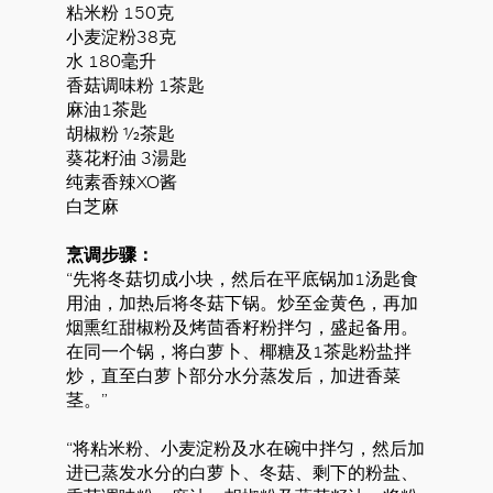
粘米粉 150克
小麦淀粉38克
水 180毫升
香菇调味粉 1茶匙
麻油1茶匙
胡椒粉 ½茶匙
葵花籽油 3湯匙
纯素香辣XO酱
白芝麻
烹调步骤：
“先将冬菇切成小块，然后在平底锅加1汤匙食
用油，加热后将冬菇下锅。炒至金黄色，再加
烟熏红甜椒粉及烤茴香籽粉拌匀，盛起备用。
在同一个锅，将白萝卜、椰糖及1茶匙粉盐拌
炒，直至白萝卜部分水分蒸发后，加进香菜
茎。”
“将粘米粉、小麦淀粉及水在碗中拌匀，然后加
进已蒸发水分的白萝卜、冬菇、剩下的粉盐、