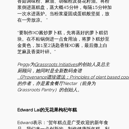
香菇调味粉、麻油、胡椒粉及葵花籽油。将粉
浆倒进蒸糕盘，蒸大概45分钟，每隔15分钟加
一次水进蒸炉。当粉浆凝固成蛋糕般坚挺，放
在一旁放凉。 ”
“要制作XO酱炒萝卜糕，先将蒸好的萝卜糕切
块。在不粘锅倒进一点食用油，将萝卜糕炒至
金黄色，加1至2汤匙香辣XO酱，最后撒上白
芝麻及香菜叶碎。”
Peggy为
Grassroots Initiatives
的创始人及总主
厨顾问，她同时是全新数码食谱
《Provenance谱珍谱法：Principles of plant based co
的作者，亦是素食餐厅Nectar（前身为
Grassroots Pantry）的创始人。
Edward Lai的无花果枸杞年糕
Edward表示：“贺年糕点是广受欢迎的新年食
品，我们来一点创新的，制作健康版年糕，利