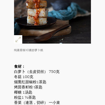
纯素香辣XO酱炒萝卜糕
食材：
白萝卜（去皮切丝） 750克
冬菇 100克
烟熏红甜椒粉1茶匙
烤茴香籽粉 t茶匙
椰糖 1汤匙
粉盐1 ½茶匙
香菜（連茎，切碎） 一小束