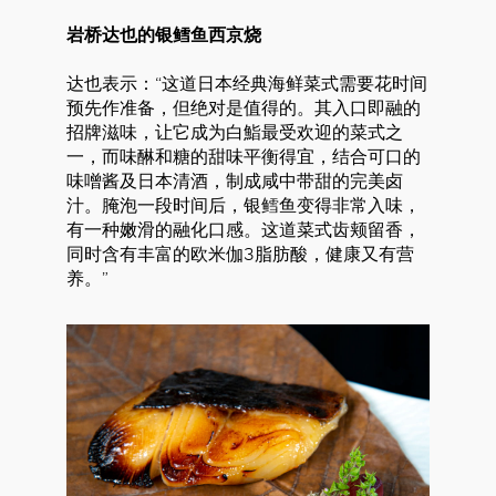
岩桥达也的银鳕鱼西京烧
达也表示：“这道日本经典海鲜菜式需要花时间
预先作准备，但绝对是值得的。其入口即融的
招牌滋味，让它成为白鮨最受欢迎的菜式之
一，而味醂和糖的甜味平衡得宜，结合可口的
味噌酱及日本清酒，制成咸中带甜的完美卤
汁。腌泡一段时间后，银鳕鱼变得非常入味，
有一种嫩滑的融化口感。这道菜式齿颊留香，
同时含有丰富的欧米伽3脂肪酸，健康又有营
养。”