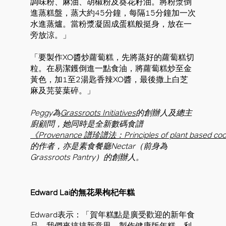
調味粉、麻油、胡椒粉及葵花籽油。將粉漿倒
進蒸糕盤，蒸大約45分鐘，每隔15分鐘加一次
水進蒸爐。當粉漿凝固成蛋糕般挺身，放在一
旁放涼。」
「要製作XO醬炒蘿蔔糕，先將蒸好的蘿蔔糕切
粒。在易潔鑊倒進一點食油，將蘿蔔糕炒至金
黃色，加1至2湯匙香辣XO醬，最後撒上白芝
麻及芫荽葉碎。」
Peggy為
Grassroots Initiatives
的創辦人及總主
廚顧問，她同時是全新數碼食譜
《Provenance 譜珍譜法：Principles of plant based co
的作者，亦是素食餐廳Nectar（前身為
Grassroots Pantry）的創辦人。
Edward Lai的無花果枸杞年糕
Edward表示：「賀年糕點是廣受歡迎的新年食
品，我們來搞搞新意思，製作健康版年糕，利