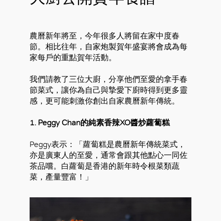
農曆新年將至，今年很多人將留在家中度春
節。相比往年，自家炮製賀年盛宴將會成為每
家每戶的重點賀年活動。
我們請教了三位大廚，分享他們至愛的拿手春
節菜式，讓你為自己與摯愛下廚時得到更多靈
感，更可能刺激你創出自家農曆新年傳統。
1. Peggy Chan的純素香辣XO醬炒蘿蔔糕
Peggy表示：「蘿蔔糕是農曆新年傳統菜式，
亦是廣東人的至愛，通常會跟其他點心一同佐
茶品嚐。白蘿蔔是香港的新年時令根菜類蔬
菜，產量豐富！」