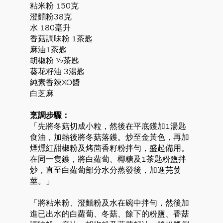
粘米粉 150克
澄麵粉38克
水 180毫升
香菇調味粉 1茶匙
麻油1茶匙
胡椒粉 ½茶匙
葵花籽油 3湯匙
純素香辣XO醬
白芝麻
烹調步驟：
「先將冬菇切成小粒，然後在平底鑊加1湯匙
食油，加熱後將冬菇落鑊。炒至金黃色，再加
煙燻紅甜椒粉及烤茴香籽粉拌勻，盛起備用。
在同一隻鑊，將白蘿蔔、椰糖及1茶匙粉鹽拌
炒，直至白蘿蔔部分水分蒸發後，加進芫荽
莖。」
「將粘米粉、澄麵粉及水在碗中拌勻，然後加
進已出水的白蘿蔔、冬菇、餘下的粉鹽、香菇