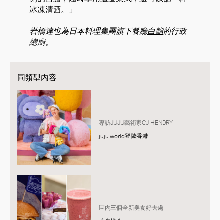
冰凍清酒。」
岩橋達也為日本料理集團旗下餐廳
白鮨
的行政
總廚。
同類型內容
專訪JUJU藝術家CJ HENDRY
juju world登陸香港
區內三個全新美食好去處