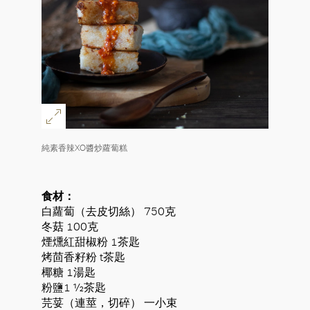
純素香辣XO醬炒蘿蔔糕
食材：
白蘿蔔（去皮切絲） 750克
冬菇 100克
煙燻紅甜椒粉 1茶匙
烤茴香籽粉 t茶匙
椰糖 1湯匙
粉鹽1 ½茶匙
芫荽（連莖，切碎） 一小束