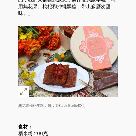
用無花果、枸杞和沖繩黑糖，帶出多層次甜
味。」
好
無花果枸杞年糕，圖片由Black Garlic提供
食材：
糯米粉 200克