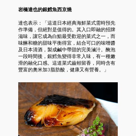
岩橋達也的銀鱈魚西京燒
達也表示：「這道日本經典海鮮菜式需時預先
作準備，但絕對是值得的。其入口即融的招牌
滋味，讓它成為白鮨最受歡迎的菜式之一，而
味醂和糖的甜味平衡得宜，結合可口的味噌醬
及日本清酒，製成鹹中帶甜的完美滷汁。醃泡
一段時間後，銀鱈魚變得非常入味，有一種嫩
滑的融化口感。這道菜式齒頰留香，同時含有
豐富的奧米加3脂肪酸，健康又有營養。」