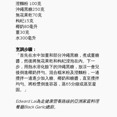
澄麵粉 100克
沖繩黑糖250克
無花果乾70克
枸杞15克
椰奶80毫升
薑30克
水300毫升
烹調步驟：
「首先在水中加薑和部分沖繩黑糖，煮成薑糖
醬，然後將無花果乾和枸杞浸泡在內。下一
步，用熱水溶化餘下的沖繩黑糖，放涼一會兒
後倒進椰奶拌勻。混合糯米粉及澄麵粉，一邊
攪拌一邊逐少加入糖、椰奶和糖醬，直至攪拌
均勻。將粉漿倒進容器，蒸65分鐘或蒸至凝
固。」
Edward Lai為走健康營養路線的亞洲家庭料理
餐廳Black Garlic總廚。