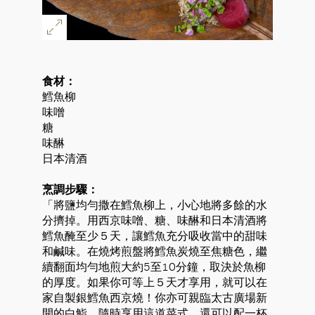
食材：
鱈魚柳
味噌
糖
味醂
日本清酒
烹調步驟：
「將鹽均勻撒在鱈魚柳上，小心地將多餘的水
分擠掉。用西京味噌、糖、味醂和日本清酒將
鱈魚醃至少５天，讓鱈魚充分吸收當中的甜味
和鹹味。在燒烤煎盤將鱈魚炭燒至焦糖色，繼
續翻面均勻地煎大約5至10分鐘，取決於魚柳
的厚度。如果你可等上５天才享用，就可以在
家自製銀鱈魚西京燒！你亦可親臨太古廣場新
開的白鮨，隨時享用這道菜式，還可以配一杯