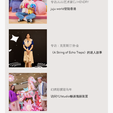
专访JUJU艺术家CJ HENDRY
juju world登陆香港
专访：克里斯汀·孙·金
《A String of Echo Traps》的迷人故事
幻绣彩骥迎马年
访问YLYstudio畅谈瑰丽装置