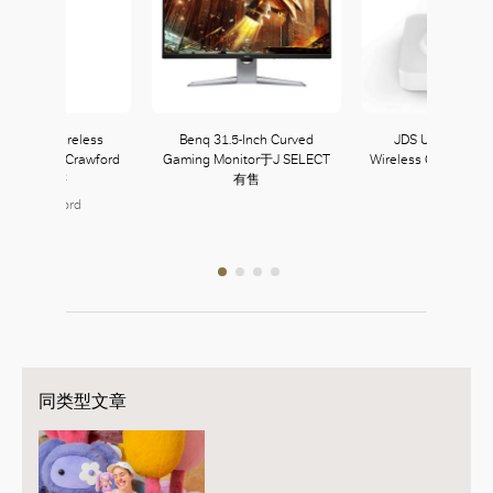
one True Wireless
Benq 31.5-Inch Curved
JDS UV Sanitize
nes于Lane Crawford
Gaming Monitor于J SELECT
Wireless Charger于
Home有售
有售
有售
ane Crawford
126, L1
同类型文章