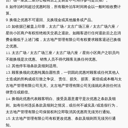
古广场一座及二座办公楼商店之交易皆不可用作参与是次推广。
8.
如停泊时间超过优惠时段，所有额外泊车时间将会以一般时租收费计
算。
9.
换领之优惠不可退回、兑换现金或其他服务或产品。
10.
如收据已被盖上印章，太古广场
/
太古广场三座 / 太古广场六座
/
星街小区商户有权拒绝相关交易之退款。如顾客进行任何退款后之总消
费金额低于上述门槛，太古地产管理有限公司有权要求顾客退还已换领
之优惠。
11.
太古广场
/
太古广场三座 / 太古广场六座
/
星街小区商户之职员均
不能换领是次优惠。
销售人员不得代顾客兑换任何优惠。
12.
其他停车场条款及细则适用。
13.
顾客换领此优惠纯属自愿性质，一切因此优惠对顾客或任何其他人
士造成的所构成或引致之争议、
责任、损失、损害、索偿或成本概与太
古地产管理有限公司无关。太古地产管理有限公司无须就此承担任何法
律责任或赔偿。
14.
换领此优惠代表顾客明白、接受及愿意遵守是次优惠之条款及细
则。如有任何违反条款及细则之情况，或任何不诚实及
/
或造假行为，
太古地产管理有限公司保留权利立即取消其优惠而无须另行通知。
15.
太古地产管理有限公司有权更改优惠、条款及细则而无须另行通
知。