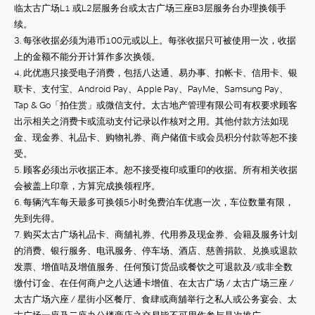
临太古广场
L1
或
L2
层服务台或太古广场三座
B3
层服务台办理换领手
续。
3.
每张收据必须为港币
100
元或以上。每张收据只可被使用一次，收据
上的金额不能分开计算作多次换领。
4.
此优惠只接受电子消费，包括八达通、易办事、扣帐卡、信用卡、银
联卡、支付宝、
Android Pay
、
Apple Pay
、
PayMe
、
Samsung Pay
、
Tap & Go
「拍住赏」或微信支付。
太古地产管理有限公司有权要求顾客
出示相关之消费卡或流动支付记录以作核对之用。其他付款方法如现
金、现金券、礼品卡、购物礼券、商户储值卡或会员积分付款等恕不接
受。
5.
顾客必须出示收据正本。
恕不接受複印或重印的收据。
所有相关收据
会被盖上印章，方算完成换领程序。
6.
每辆汽车每天最多可换领
5
小时免费泊车优惠一次，车位数量有限，
先到先得。
7.
购买太古广场礼品卡、商舖礼券、代用券及现金券、会籍及服务计划
的消费、银行服务、电讯服务、停车场、酒店、慈善捐款、兑换或退款
发票、增值咭及增值服务、任何预订货品或餐饮之可退款及
/
或非全数
缴付订金、在任何商户之八达通卡增值、在太古广场
/
太古广场三座 /
太古广场六座
/
星街小区餐厅、食肆或商舖举行之私人或公务宴会、太