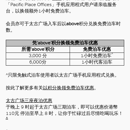
「Pacific Place Offices」手机应用程式用户请亲临服务
台，以换领额外1小时免费泊车。
会员亦可于太古广场入车后以
above
积分兑换免费泊车时
数。
凭
‘above’
积分换领免费泊车优惠
所需
‘above’
积分
免费泊车优惠
^
3,000 分
1小时免费泊车
6,000分
1小时代客泊车
^只限免触式泊车使用者以
太古广场手机应用程式
兑换。
按此了解更多有关
以积分换领免费泊车优惠
。
太古广场三座夜泊优惠
于晚上 9 时起于太古广场三期泊车，即可以优惠价港幣
110元 停泊至早上 8 时，让你于忙碌过后尽情吃喝玩乐！
∆