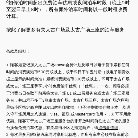
∆
如停泊时间超出免费泊车优惠或夜间泊车时段（晚上9时
至翌日早上8时），所有额外泊车时间将以一般时租收费
计算。
好
按此了解更多有关
太古广场
及
太古广场三座
的泊车服务。
条款及细则：
1.
顾客须登记加入太古广场
above
会员计划及即日以电子货币累积任何
时间的消费满港币
500
元或以上，或于即日下午五时后（以电子消费收
据上显示的时间为准）累积消费满港币
300
元或以上，即可于太古广场
或太古广场三座尊享
3
小时免费泊车优惠（「优惠」）一次。顾客必须
于消费当日在取车前亲临太古广场 L1 或L2层服务台或太古广场三座服
务台
，并出示不多于
3
张由太古广场、太古广场三座、太古广场六座和
星街小区指定商户即日发出的机印收据、电子消费收据存根正本、及进
入停车场所用之八达通、
Visa
、银联
或
Mastercard
信用卡，方可享用此
优惠。顾客可于太古广场三座服务台的非开放时间前往太古广场的服务
台换领免费泊车优惠。有关星街小区之指定商户，请
点击此连结
。
2.
每次最多只限
3
辆汽车同时享用此优惠，而所有车主必须在取车前亲