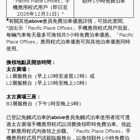
「
Pacific Place Offices
」
手
額外
1
小時
免費泊車
機應用程式用戶（即日至
202
6
年
12
月
3
1
日）
*
#
有關其他
above
會員免費泊車優惠詳情，可按
此
查閱。
*
須出示「
Pacific Place Offices
」手機應用程式用戶頁面。
每輛汽車每天最多可換領共
5
小時免費泊車優惠。「
Pacific
Place Offices
」應用程式泊車優惠可與其他泊車優惠同時
使用。
換領
地點及開放時間：
太古廣場：
L1
層服務台（早上
10
時至凌晨
12
時）或
L2
層服務台（早上
10
時至晚上
10
時）
太古廣場三座：
B3
層服務台（下午
1
時至晚上
9
時）
已登記免觸式泊車的
above
會員免觸式泊車使用者現可透
過太古廣場手機應用程式以消費換領即時免費泊車。按
此
了解應用程式內換領之步驟。「Pacific Place Offices」手
機應用程式用戶請親臨服務台，以換領額外1小時免費泊