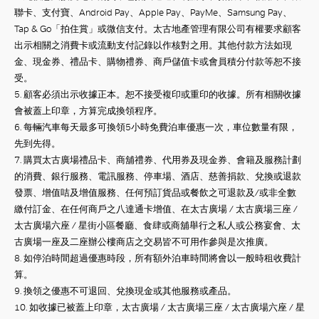
聯卡、支付寶、
Android Pay
、
Apple Pay
、
PayMe
、
Samsung Pay
、
Tap & Go
「拍住賞」或微信支付。
太古地產管理有限公司有權要求顧客
出示相關之消費卡或流動支付記錄以作核對之用。其他付款方法如現
金、現金券、禮品卡、購物禮券、商戶儲值卡或會員積分付款等恕不接
受。
5.
顧客必須出示收據正本。恕不接受複印或重印的收據。所有相關收據
會被蓋上印章，方算完成換領程序。
6.
每輛汽車每天最多可換領5
小時免費泊車優惠一次，車位數量有限，
先到先得。
7.
購買太古廣場禮品卡、商舖禮券、代用券及現金券、會籍及服務計劃
的消費、銀行服務、電訊服務、停車場、酒店、慈善捐款、兌換或退款
發票、增值咭及增值服務、任何預訂貨品或餐飲之可退款及
/
或非全數
繳付訂金、在任何商戶之八達通卡增值、在太古廣場
/
太古廣場三座 /
太古廣場六座
/
星街小區餐廳、食肆或商舖舉行之私人或公務宴會、太
古廣場一座及二座辦公樓商店之交易皆不可用作參與是次推廣。
8.
如停泊時間超過優惠時段，所有額外泊車時間將會以一般時租收費計
算。
9.
換領之優惠不可退回、兌換現金或其他服務或產品。
10.
如收據已被蓋上印章，太古廣場
/
太古廣場三座
/ 太古廣場六座
/
星