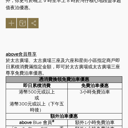
外，你更可於晚上 9 時至早上 8 時於灣仔核心地段盡享超
值夜泊優惠。
above
會員尊享
於太古廣場、太古廣場三座及六座和星街小區指定商戶即
日累積消費滿指定金額
，即
可於太古廣場或太古廣場三座
尊享免費泊車優惠
。
憑
消費換領
免費泊車優惠
即日累積消費
免費泊車優惠
港幣
500
元或以上
3
小時免費泊車
或
港幣
300
元或以上（下午五
時後）
額外泊車優惠
#
above
Blue
會員
額外
1
小時免費泊車