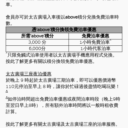
車。
會員亦可於太古廣場入車後以
above
積分兌換免費泊車時
數。
憑
‘above’
積分換領免費泊車優惠
所需
‘above’
積分
免費泊車優惠
^
3,000
分
1
小時免費泊車
6,000
分
1
小時代客泊車
^
只限免觸式泊車使用者以
太古廣場手機應用程式
兌換。
按此了解更多有關
以
積分換領免費泊車優惠
。
太古廣場三座夜泊優惠
於晚上
9
時起於太古廣場三期泊車，即可以優惠價港幣
110
元停泊至早上
8
時，讓你於忙碌過後盡情吃喝玩樂！
∆
∆
如停泊時間超出免費泊車優惠或夜間泊車時段（晚上
9
時
至翌日早上
8
時），所有額外泊車時間將以一般時租收費
計算。
按此了解更多有關
太古廣場
及
太古廣場三座
的泊車服務。