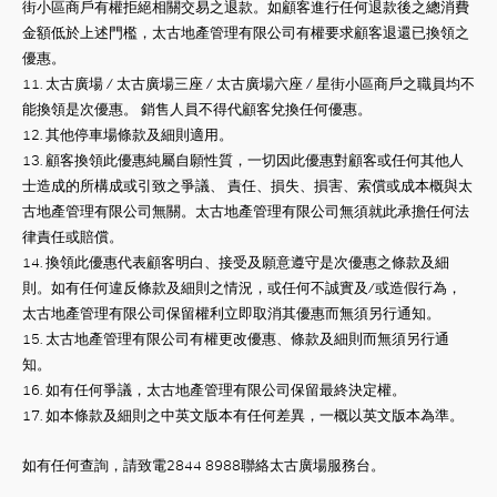
街小區商戶有權拒絕相關交易之退款。如顧客進行任何退款後之總消費
金額低於上述門檻，太古地產管理有限公司有權要求顧客退還已換領之
優惠。
11.
太古廣場
/
太古廣場三座
/ 太古廣場六座
/
星街小區商戶之職員均不
能換領是次優惠。 銷售人員不得代顧客兌換任何優惠。
12.
其他停車場條款及細則適用。
13.
顧客換領此優惠純屬自願性質，一切因此優惠對顧客或任何其他人
士造成的所構成或引致之爭議、 責任、損失、損害、索償或成本概與太
古地產管理有限公司無關。太古地產管理有限公司無須就此承擔任何法
律責任或賠償。
14.
換領此優惠代表顧客明白、接受及願意遵守是次優惠之條款及細
則。如有任何違反條款及細則之情況，或任何不誠實及
/
或造假行為，
太古地產管理有限公司保留權利立即取消其優惠而無須另行通知。
15.
太古地產管理有限公司有權更改優惠、條款及細則而無須另行通
知。
16.
如有任何爭議，太古地產管理有限公司保留最終決定權。
17.
如本條款及細則之中英文版本有任何差異，一概以英文版本為準。
如有任何查詢，請致電
2844 8988
聯絡太古廣場服務台。