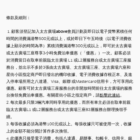
好
條款及細則：
1.
顧客須登記加入太古廣場
above
會員計劃及即日以電子貨幣累積任何
時間的消費滿港幣
500
元或以上，或於即日下午五時後（以電子消費收
據上顯示的時間為準）累積消費滿港幣
300
元或以上，即可於太古廣場
或太古廣場三座尊享
3
小時免費泊車優惠（「優惠」）一次。顧客必須
於消費當日在取車前親臨太古廣場 L1 或L2層服務台或太古廣場三座服
務台
，並出示不多於
3
張由太古廣場、太古廣場三座
、太古廣場六座
和
星街小區指定商戶即日發出的機印收據、電子消費收據存根正本、及進
入停車場所用之八達通、
Visa
、銀聯 或
Mastercard
信用卡，方可享用此
優惠。顧客可於太古廣場三座服務台的非開放時間前往太古廣場的服務
台換領免費泊車優惠。有關星街小區之指定商戶，請
點擊此連結
。
2.
每次最多只限
3
輛汽車同時享用此優惠，而
所有車主必須在取車前親
臨太古廣場
L1
或
L2
層服務台或太古廣場三座
B3
層服務台辦理換領手
續。
3.
每張收據必須為港幣
100
元或以上。每張收據只可被使用一次，收據
上的金額不能分開計算作多次換領。
4.
此優惠只接受電子消費，包括八達通、易辦事、扣帳卡、信用卡、銀