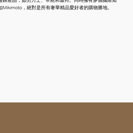
鐘錶產品，如勞力士、帝舵和蕭邦。同時擁有多個國際知
Mikimoto，絕對是所有奢華精品愛好者的購物勝地。