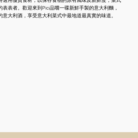
持選用優質食材，以保存食物的原有風味及新鮮度，菜式
的表表者。歡迎來到Pici品嚐一碟新鮮手製的意大利麵，
的意大利酒，享受意大利菜式中最地道最真實的味道。