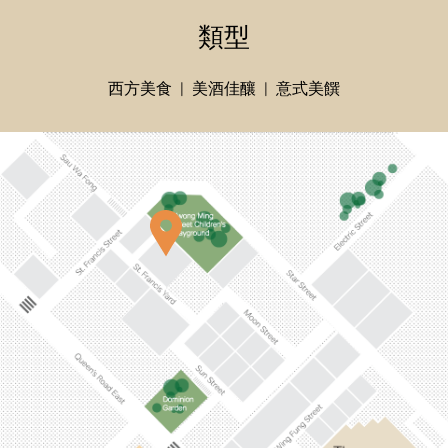
類型
西方美食
美酒佳釀
意式美饌