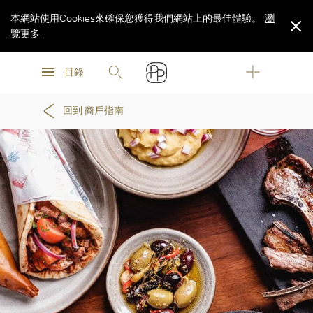
本網站使用Cookies來確保您獲得我們網站上的最佳體驗。
瀏
覽更多
瀏
瀏
覽更多
目錄
覽更多
回到 商戶指南