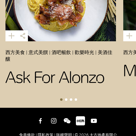
西方美食 | 意式美饌 | 酒吧暢飲 | 歡樂時光 | 美酒佳
西方美
釀
M
Ask For Alonzo
免責條款 |
隱私政策 |
版權聲明 |
© 2026 太古地產有限公