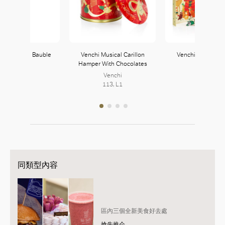
 Winter Tin Bauble
Venchi Musical Carillon
Venchi Prestige 
Hamper With Chocolates
Calendar
Venchi
113, L1
Venchi
Venchi
113, L1
113, L1
同類型內容
區內三個全新美食好去處
搶先推介