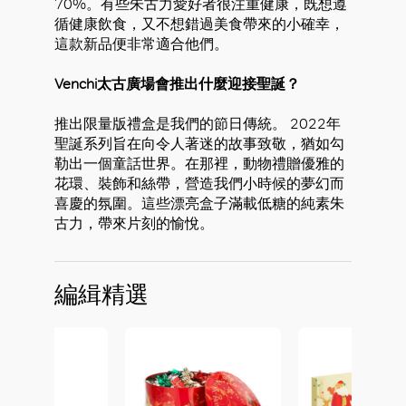
70%。有些朱古力愛好者很注重健康，既想遵
循健康飲食，又不想錯過美食帶來的小確幸，
這款新品便非常適合他們。
Venchi太古廣場會推出什麼迎接聖誕？
推出限量版禮盒是我們的節日傳統。 2022年
聖誕系列旨在向令人著迷的故事致敬，猶如勾
勒出一個童話世界。在那裡，動物禮贈優雅的
花環、裝飾和絲帶，營造我們小時候的夢幻而
喜慶的氛圍。這些漂亮盒子滿載低糖的純素朱
古力，帶來片刻的愉悅。
編緝精選