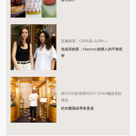
至臻抹茶：CARA及LAURA LI
地道與創新：Matchali創辦人的平衡哲
學
與COVA廚 師長RICKY CHAN暢談烹飪
理念
把米蘭風味帶來香港