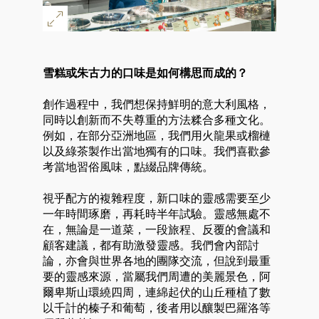
雪糕或朱古力的口味是如何構思而成的？
創作過程中，我們想保持鮮明的意大利風格，
同時以創新而不失尊重的方法糅合多種文化。
例如，在部分亞洲地區，我們用火龍果或榴槤
以及綠茶製作出當地獨有的口味。我們喜歡參
好
考當地習俗風味，點綴品牌傳統。
視乎配方的複雜程度，新口味的靈感需要至少
一年時間琢磨，再耗時半年試驗。靈感無處不
在，無論是一道菜，一段旅程、反覆的會議和
顧客建議，都有助激發靈感。我們會內部討
論，亦會與世界各地的團隊交流，但說到最重
要的靈感來源，當屬我們周遭的美麗景色，阿
爾卑斯山環繞四周，連綿起伏的山丘種植了數
以千計的榛子和葡萄，後者用以釀製巴羅洛等