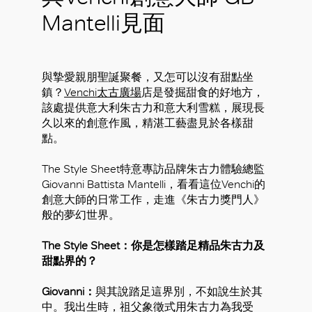
Mantelli見面
與摯愛親朋聖誕聚餐，又怎可以沒有甜點坐
鎮？
Venchi太古廣場
店是發掘甜食的好地方，
該處提供意大利朱古力和意大利雪糕，展現長
久以來的創意作風，精湛工藝盡見於各樣甜
點。
The Style Sheet特意專訪品牌朱古力體驗總監
Giovanni Battista Mantelli，看看這位Venchi的
創意大師的日常工作，走進《朱古力獎門人》
般的夢幻世界。
The Style Sheet：你是怎樣踏足精品朱古力及
甜點界的？
Giovanni：
與其說踏足這界別，不如說生於其
中。我出生時，祖父象徵式用朱古力為我受