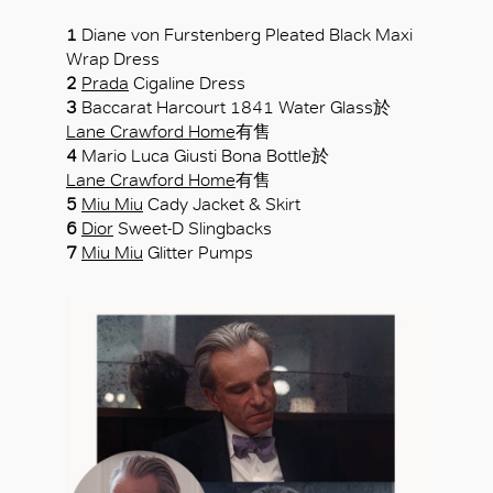
1
Diane von Furstenberg Pleated Black Maxi
Wrap Dress
2
Prada
Cigaline Dress
3
Baccarat Harcourt 1841 Water Glass於
好
Lane Crawford Home
有售
4
Mario Luca Giusti Bona Bottle於
Lane Crawford Home
有售
5
Miu Miu
Cady Jacket & Skirt
6
Dior
Sweet-D Slingbacks
7
Miu Miu
Glitter Pumps