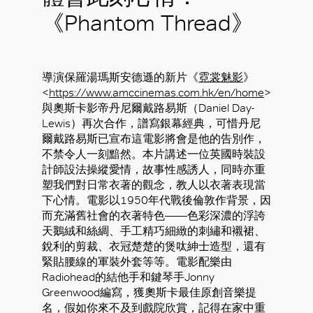
《Phantom Thread》
導演保羅湯瑪斯安德遜的新片《
霓裳魅影
》
<
https://www.amccinemas.com.hk/en/home
>
與奧斯卡影帝丹尼爾戴路易斯（Daniel Day-
Lewis）再次合作，譜寫銀幕經典，可惜丹尼
爾戴路易斯已宣布這電影將會是他的告別作，
不禁令人一刻黯然。本片講述一位英國時裝設
計師設法操縱愛情，故事性感誘人，同時亦重
塑我們對日常衣著的觀念，教人以衣著表現當
下心情。電影以1950年代戰後倫敦作背景，因
而充滿舊社會的衣著特色——色彩深濃的浮誇
天鵝絨和絲綢、手工精巧細緻的刺繡和襯裙、
銳利的剪裁、衣冠楚楚的煲呔紳士造型，還有
緊貼腰線的軍裝外套等等。電影配樂由
Radiohead的結他手和鍵琴手Jonny
Greenwood編寫，獲奧斯卡最佳原創音樂提
名，假如你來不及到戲院欣賞，記得在家中重