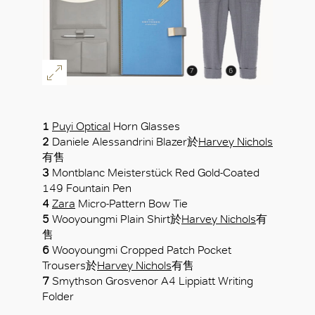
1
Puyi Optical
Horn Glasses
2
Daniele Alessandrini Blazer於
Harvey Nichols
有售
3
Montblanc Meisterstück Red Gold-Coated
149 Fountain Pen
4
Zara
Micro-Pattern Bow Tie
5
Wooyoungmi Plain Shirt於
Harvey Nichols
有
售
6
Wooyoungmi Cropped Patch Pocket
Trousers於
Harvey Nichols
有售
7
Smythson Grosvenor A4 Lippiatt Writing
Folder