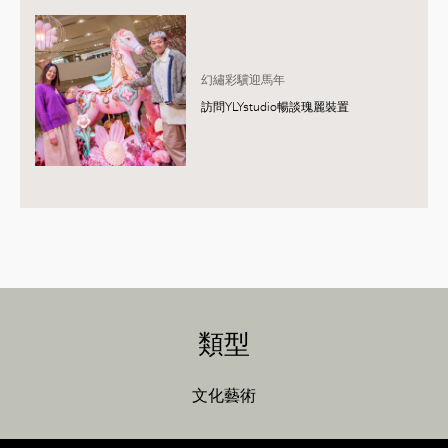
幻繡彩驥迎馬年
訪問YLYstudio暢談瑰麗裝置
類型
文化藝術