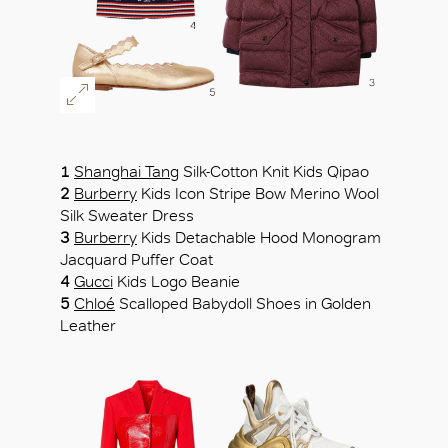
1
Shanghai Tang
Silk-Cotton Knit Kids Qipao
2
Burberry
Kids Icon Stripe Bow Merino Wool
好
Silk Sweater Dress
3
Burberry
Kids Detachable Hood Monogram
Jacquard Puffer Coat
4
Gucci
Kids Logo Beanie
5
Chloé
Scalloped Babydoll Shoes in Golden
Leather