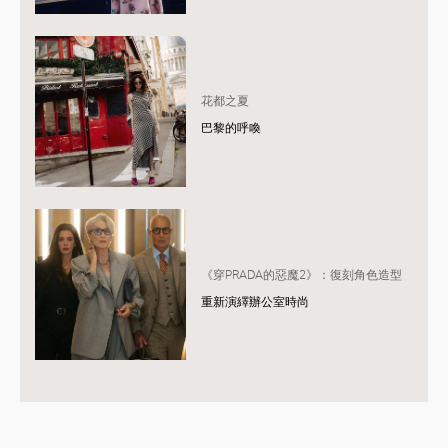
花都之夏
巴黎的呼喚
《穿PRADA的惡魔2》：復刻角色造型
重新演繹辦公室時尚