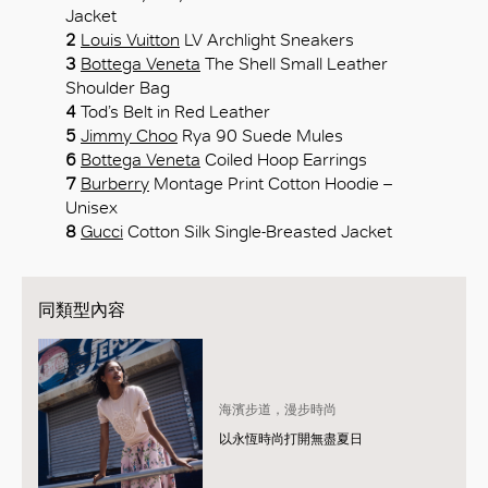
Jacket
2
Louis Vuitton
LV Archlight Sneakers
3
Bottega Veneta
The Shell Small Leather
Shoulder Bag
4
Tod’s Belt in Red Leather
5
Jimmy Choo
Rya 90 Suede Mules
6
Bottega Veneta
Coiled Hoop Earrings
7
Burberry
Montage Print Cotton Hoodie –
Unisex
8
Gucci
Cotton Silk Single-Breasted Jacket
同類型內容
海濱步道，漫步時尚
以永恆時尚打開無盡夏日