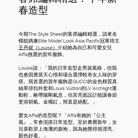
春造型
今期The Style Sheet的客席編輯精選，請來名
模靚媽兼Elite Model Look Asia Pacific冠軍得主
王丹妮（Louise）
介紹她為自己和可愛女兒
Affa挑選的賀年服飾。
Louise說：「我的日常造型走男孩風格，但我
也會因應當天心情和場合選擇較有女人味的穿
搭。我首選的賀年服飾是GUCCI的金色棉質真
絲單排扣外套和Louis Vuitton的LV Archlight運
動鞋，略帶陽剛氣息，但其亮面設計能讓春節
更添朝氣。金襯紅，簡直是絕配。」
愛女Affa的造型呢？「Affa有她的『公主
風』，常會混搭日常造型。至於農曆新年，女
兒喜歡穿上海灘的旗袍，因為她覺得很漂亮、
顏色好看。」