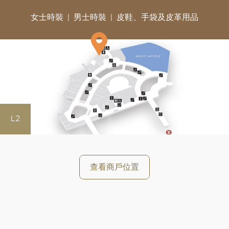
女士時裝
男士時裝
皮鞋、手袋及皮革用品
L2
好
查看商戶位置