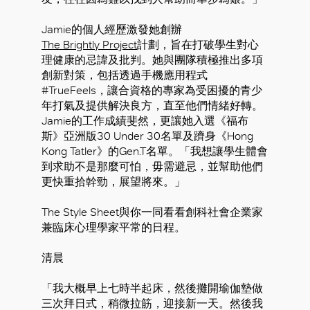
Jamie的個人經歷激發她創辦
The Brightly Project
計劃，旨在打破學生對心
理健康的忌諱及批判。她與團隊積極推出多項
創新對策，包括透過手機應用程式
#TrueFeels，讓合資格的專家為受困擾的青少
年打氣及提供解決良方，直至他們情緒好轉。
Jamie的工作成績斐然，更讓她入選《福布
斯》亞洲版30 Under 30名單及躋身《Hong
Kong Tatler》的Gen.T名單。「我想讓學生體會
到求助不是那麼可怕，毋需避忌，並幫助他們
更快重拾幹勁，展望將來。」
The Style Sheet與你一同看看創科社會企業家
兼臨床心理學家平常的日程。
清晨
「我大概早上七時半起床，然後攤開瑜伽墊做
三次拜日式，稍微拉筋，迎接新一天。然後我