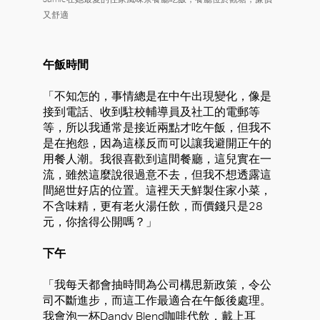
又舒適
午飯時間
「不知怎的，事情總是在中午出現變化，像是
接到電話、收到駐校輔導員及社工的電郵等
等，所以我通常是接近兩點才吃午飯，但我不
是在抱怨，因為這樣反而可以讓我避開正午的
用餐人潮。我很喜歡到這間餐廳，這兒實在一
流，雖然這麼說很過意不去，但我不想透露這
間絕世好店的位置。這裡天天鮮製住家小菜，
不含味精，更有老火湯任飲，而價錢只是28
元，你捨得公開嗎？」
下午
「我每天都會抽時間為公司構思新政策，令公
司不斷進步，而這工作最適合在午飯後處理。
我會泡一杯Dandy Blend咖啡代飲，戴上耳