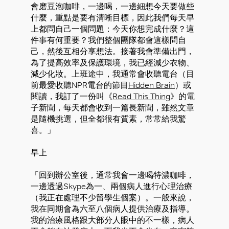
會磨豆泡咖啡，一邊喝，一邊細想今天要做些
什麼，重點是要有清晰目標，因此我們每天早
上都問自己一個問題：今天你想完成什麼？這
件事有何重要？我們整個團隊都會這樣問自
己，然後互相分享想法。接著我會準備出門，
為了提高效率及保護環境，我已經減少衣物、
減少化妝。上班途中，我通常會收聽電台（目
前最愛收聽NPR電台的節目
Hidden Brain
）或
閱讀，我訂了一份叫《
Read This Thing
》的電
子新聞，每天都會收到一篇長新聞，雖然文章
是隨機挑選，但全都很有質素，常常給我驚
喜。」
早上
「回到辦公室後，通常我會一邊喝特濃咖啡，
一邊透過Skype為一、兩個病人進行心理治療
（我正在處理不少留學生個案）。一般來說，
我在同期會為六至八個病人提供治療及指導。
我的治療風格跟大部分人眼中的不一樣，病人