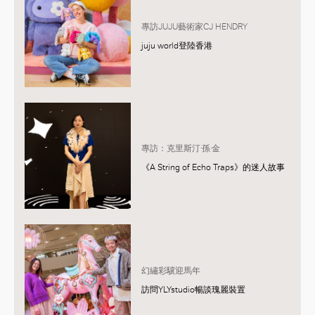
專訪JUJU藝術家CJ HENDRY
juju world登陸香港
專訪：克里斯汀·孫·金
《A String of Echo Traps》的迷人故事
幻繡彩驥迎馬年
訪問YLYstudio暢談瑰麗裝置