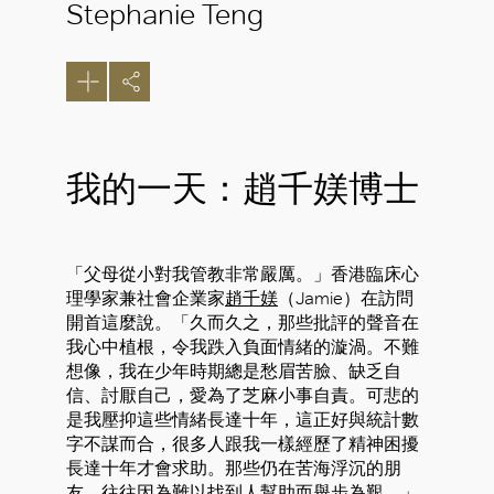
Stephanie Teng
我的一天：趙千媄博士
「父母從小對我管教非常嚴厲。」香港臨床心
理學家兼社會企業家
趙千媄
（Jamie）在訪問
開首這麼說。「久而久之，那些批評的聲音在
我心中植根，令我跌入負面情緒的漩渦。不難
想像，我在少年時期總是愁眉苦臉、缺乏自
信、討厭自己，愛為了芝麻小事自責。可悲的
是我壓抑這些情緒長達十年，這正好與統計數
字不謀而合，很多人跟我一樣經歷了精神困擾
長達十年才會求助。那些仍在苦海浮沉的朋
友，往往因為難以找到人幫助而舉步為艱。」