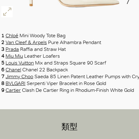
1
Chloé
Mini Woody Tote Bag
2
Van Cleef & Arpels
Pure Alhambra Pendant
3
Prada
Raffia and Straw Hat
4
Miu Miu
Leather Loafers
5
Louis Vuitton
Mix and Straps Square 90 Scarf
6
Chanel
Chanel 22 Backpack
7
Jimmy Choo
Saeda 85 Linen Patent Leather Pumps with Cry
8
BVLGARI
Serpenti Viper Bracelet in Rose Gold
9
Cartier
Clash De Cartier Ring in Rhodium-Finish White Gold
類型