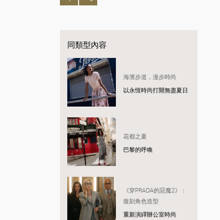
同類型內容
海濱步道，漫步時尚
以永恆時尚打開無盡夏日
花都之夏
巴黎的呼喚
《穿PRADA的惡魔2》：
復刻角色造型
重新演繹辦公室時尚