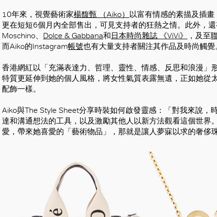
10年來，視覺藝術家
楊馥甄 （Aiko）
以富有情感的素描及插畫
更在短短6個月內全部售出，可見支持者的狂熱之情。此外，
Moschino、
Dolce & Gabbana
和
日本時尚雜誌 《ViVi》
，及至
而Aiko的Instagram
帳號
也有大量支持者關注其作品及時尚觸覺
香港網紅以「充滿表達力、哲理、靈性、情感、反思和浪漫」形
特質更延伸到她的個人風格，將女性氣質表露無遺，正如她從太古廣場選
配飾一樣。
Aiko與The Style Sheet分享時裝如何啟發靈感：「對
達和溝通想法的工具，以及激勵其他人以新方法觀看這個世界
愛，帶來她喜愛的「藝術物品」，那就是讓人夢寐以求的奢侈