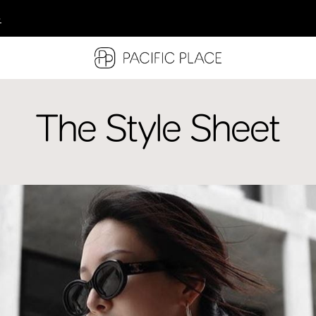
多
多
多
The Style Sheet