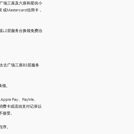
广场三座及六座和星街小
联
或
Mastercard
信用卡，
 或L2层服务台换领免费泊
太古广场三座
B3
层服务
换领。
、
Apple Pay
、
PayMe
、
消费卡或流动支付记录以
不接受。
程序。