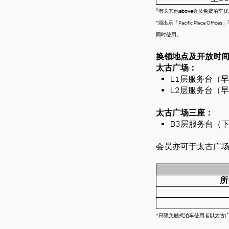
#
有关其他
above
会员免费泊车优
*须出示「Pacific Place 
同时使用。
换领地点及开放时
太古广场：
L1层服务台（早
L2层服务台（早
太古广场三座：
B3层服务台（
会员亦可于太古广
^只限免触式泊车使用者以太古