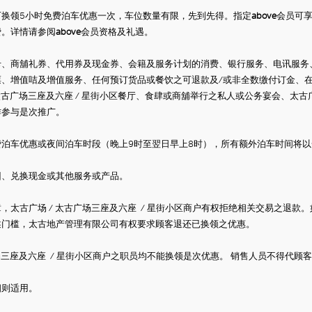
可换领5小时免费泊车优惠一次，车位数量有限，先到先得。指定
above
会员可
费。详情请参阅
above
会员资格及礼遇
。
卡、商舖礼券、代用券及现金券、会籍及服务计划的消费、银行服务、电讯服务
票、增值咭及增值服务、任何预订货品或餐饮之可退款及
/
或非全数缴付订金、
太古广场三座及六座
/
星街小区餐厅、食肆或商舖举行之私人或公务宴会、太古
作参与是次推广。
费泊车优惠或夜间泊车时段（晚上9时至翌日早上8时），所有额外泊车时间将
回、兑换现金或其他服务或产品。
章，太古广场
/
太古广场三座及六座
/
星街小区商户有权拒绝相关交易之退款。
述门槛，太古地产管理有限公司有权要求顾客退还已换领之优惠。
场三座及六座
/
星街小区商户之职员均不能换领是次优惠。
销售人员不得代顾客
细则适用。