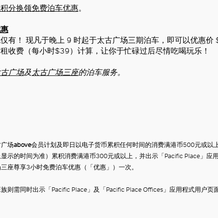
以积分换领免费泊车优惠
。
优惠
有！ 现凡于晚上 9 时起于太古广场三期泊车，即可以优惠价 $1
租收费（每小时$39）计算，让你于忙碌过后尽情吃喝玩乐！
太古广场
及
太古广场三座
的泊车服务。
古广场
above
会员计划及即日以电子货币累积任何时间的消费满港币
500
元或以
上显示的时间为准）累积消费满港币
300
元或以上，并出示「Pacific Place
场三座尊享
3
小时免费泊车优惠（「优惠」）一次。
好
同时出示「Pacific Place」及「Pacific Place Offices」应用程式