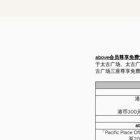
above会员尊享免
于太古广场、太古
古广场三座尊享免
港
港币30
a
「Pacific Pla
至20