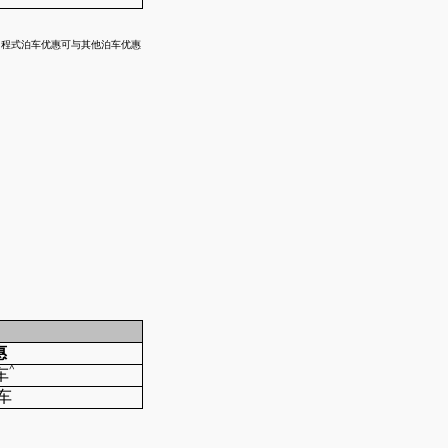
ces」应用程式泊车优惠可与其他泊车优惠
惠
^
车
车