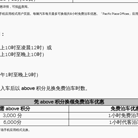
惠详情，可按
此
查阅。
Offices」手机应用程式用户页面。每辆汽车每天最多可换领共8小时免费泊车优惠。「Pacific Place Offi
间：
上10时至凌晨12时）或
上10时至晚上10时）
下午1时至晚上9时）
场入车后以
above
积分兑换免费泊车时数。
凭
above
积分换领免费泊车优惠
所需
above
积分
免费泊车优
3,000 分
1小时免费泊
6,000分
1小时代客泊
广场手机应用程式兑换。