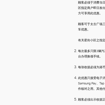
顾客必须于消费当
区指定商户即日发
方可享用此优惠。
顾客可于太古广场三座
车优惠。
有关星街小区之指
每次最多只限
3
辆汽
台办理换领手续。
每张收据必须为港
此优惠只接受电子
Samsung Pay
、
Tap
作核对之用。其他
顾客必须出示收据