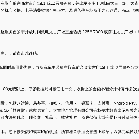
日在取车前亲临太古广场
L1
或
L2
层服务台，并出示不多于
3
张由太古广场、太古
出的机印收据、电子消费收据存根正本、及进入停车场所用之八达通、
Visa
、银
服务台的非开放时间致电太古广场三座热线 2258 7000 或前往太古广场L1
定商户，请
点击此连结
。
车同时享用此优惠，而所有车主必须在取车前亲临太古广场
L1
或
L2
层服务台或
币
100
元或以上。每张收据只可被使用一次，收据上的金额不能分开计算作多次
消费，包括八达通、易办事、扣帐卡、信用卡、银联卡、支付宝、
Android Pay
 & Go
「拍住赏」或微信支付。
太古地产管理有限公司有权要求顾客出示相关之
付款方法如现金、现金券、礼品卡、购物礼券、商户储值卡或会员积分付款等恕
正本。
恕不接受複印或重印的收据。
所有相关收据会被盖上印章，方算完成换领