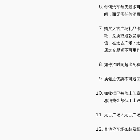
每辆汽车每天最多
间，而无需任何消
购买太古广场礼品
款、兑换或退款发
值、在太古广场
/
店之交易皆不可用
如停泊时间超出免
换领之优惠不可退
如收据已被盖上印
总消费金额低于上
太古广场
/
太古广
其他停车场条款及