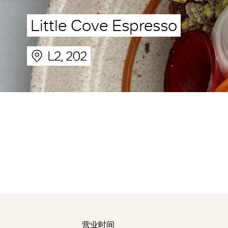
Little Cove Espresso
L2, 202
营业时间