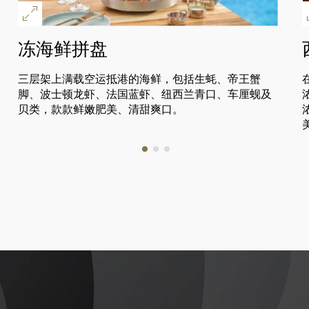
冻海鲜拼盘
三层架上满载空运抵港的海鲜，包括生蚝、帝王蟹
脚、波士顿龙虾、法国蓝虾、纽西兰青口、车厘蚬及
贝类，款款鲜嫩肥美、清甜爽口。