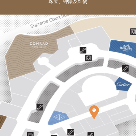
珠宝、钟錶及饰物