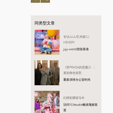
同类型文章
专访JUJU艺术家CJ
HENDRY
juju world登陆香港
《穿PRADA的恶魔2》：
复刻角色造型
重新演绎办公室时尚
幻绣彩骥迎马年
访问YLYstudio畅谈瑰丽装
置