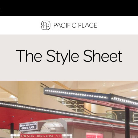
多
多
多
The Style Sheet