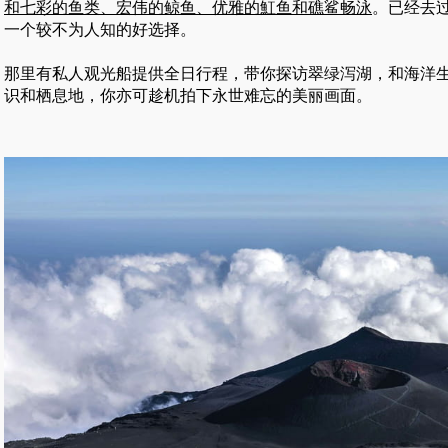
和七彩的鱼类、宏伟的鲸鱼、优雅的魟鱼和礁鲨畅泳
。已经去过
一个较不为人知的好选择。
那里有私人观光船提供全日行程，带你探访翠绿泻湖，和海洋
识和栖息地，你亦可趁机拍下永世难忘的美丽画面。