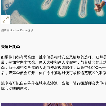
图片由Skydive Dubai提供
去迪拜跳伞
如果你们都有恐高症，跳伞便是相对安全又解放的选择。迪拜
最，例如室内水族馆、摩天大楼和迷人度假村，与其徒步陆上
伞，新手和初次尝试的人则由资深教练陪伴，从高空4,000米
后，降落伞便会打开，你在徐徐落地时便可放松饱览该区的壮
跳伞者可以自选降落在城中或沙漠。当然，随行摄影师会为你
惊心动魄的体验。