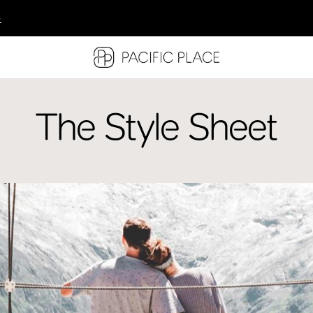
多
多
多
The Style Sheet