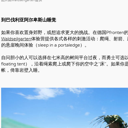
好
到巴伐利亚阿尔卑斯山睡觉
如果你喜欢置身郊野，或想追求更大的挑战。在德国Pfronten的巴伐
Waldseilgarten
体验营提供各式各样的刺激活动：爬绳、射箭、
的悬崖晚间体验（sleep in a portaledge）。
自问胆小的人可以选择在七米高的树间平台过夜，而勇士可选以粗树
floating tent），沿着绳索爬上或爬下你的空中之“床”
帐，倚靠岩壁入睡。