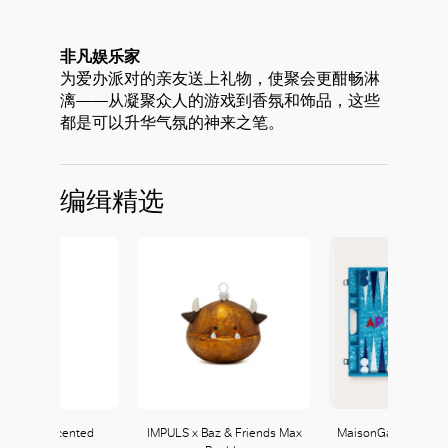
非凡娱乐家
为爱办派对的亲友送上礼物，使聚会更酣畅淋
漓——从凝聚众人的游戏到香氛和饰品，这些
都是可以升华气氛的神来之笔。
编缉精选
on Gloria Scented
IMPULS x Baz & Friends Max
MaisonGames Bac