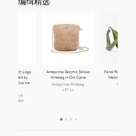
编缉精选
by Piece Arch Logo
Anteprima Secchio Stiloso
Fendi Roma Leathe
ker Hat in Red by
Wirebag in Oro Cipria
Melon Small in 
naire Boys Club Ice
Anteprima Wirebag
FENDI 芬迪
Cream
137, L1
335, L3
illionaire Boys
lub/ICECREAM
148, L1