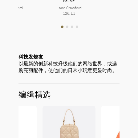
Candle
Bauble
Apres Ski
ane Crawford
Lane Crawford
JOYCE
126, L1
126, L1
201, L2
科技发烧友
以最新的创新科技升级他们的网络世界，或选
购亮丽配件，使他们的日常小玩意更显时尚。
好
编缉精选