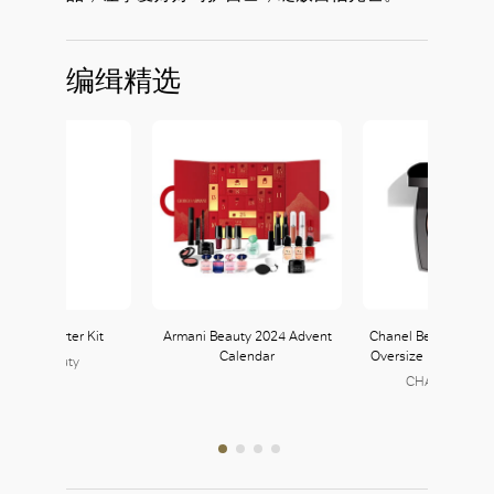
编缉精选
 Laser Starter Kit
Armani Beauty 2024 Advent
Chanel Beauté Diam
Calendar
Oversize Illuminati
JOYCE Beauty
152, L1
CHANEL BEAU
158, L1