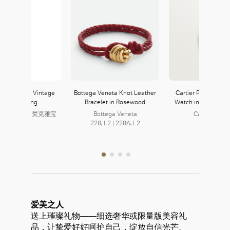
ef & Arpels Vintage
Bottega Veneta Knot Leather
Cartier Panthère de
lhambra Ring
Bracelet in Rosewood
Watch in Small, Yel
eef & Arpels 梵克雅宝
Bottega Veneta
Cartier 卡地
315, L3
228, L2 | 228A, L2
357, L3
爱美之人
送上璀璨礼物——细选奢华或限量版美容礼
品，让挚爱好好呵护自己，绽放自信光芒。