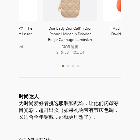
ng 120” LSP7T The
Dior Lady Dior Call'in Dior
If Audio Studio S
ere 4K Smart Laser
Phone Holder in Powder
David I – Matt ve
Projector
Beige Cannage Lambskin
ane Crawford
DIOR 迪奧
126, L1
345, L3 | 401, L4
时尚达人
为时尚爱好者挑选服装和配饰，让他们闪耀夺
目光彩，超群出众（如果礼物带有节庆色调，
又适合全年穿戴，那就更理想了）。