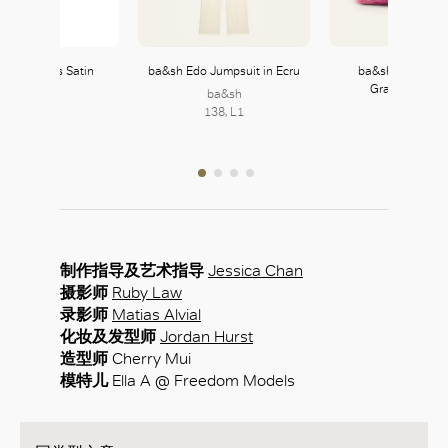
Co. Envers Satin
ba&sh Edo Jumpsuit in Ecru
ba&sh June Bag
Jumpsuit
Gradient in R
ba&sh
MAX&Co.
138, L1
ba&sh
104, L1
138, L1
制作指导及艺术指导
Jessica Chan
摄影师
Ruby Law
录影师
Matias Alvial
化妆及发型师
Jordan Hurst
造型师
Cherry Mui
模特儿
Ella A @ Freedom Models