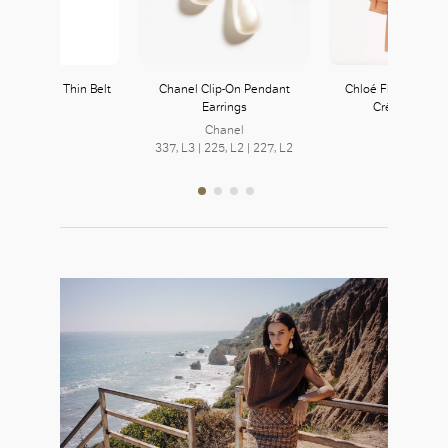
G Marmont Thin Belt
Chanel Clip-On Pendant
Chloé Fluid Short D
Earrings
Crêpe de Chi
Gucci
368, L3
Chanel
Chloé
337, L3 | 225, L2 | 227, L2
252, L2
好