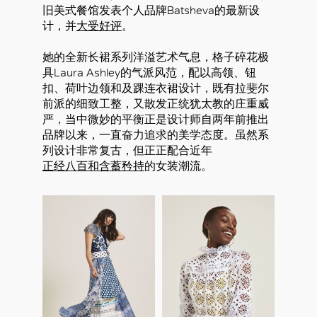
旧美式餐馆发表个人品牌Batsheva的最新设
计，并
大受好评
。
她的全新长裙系列洋溢艺术气息，格子碎花极
具Laura Ashley的气派风范，配以高领、钮
扣、荷叶边领和及踝连衣裙设计，既有拉斐尔
前派的细致工整，又散发正统犹太教的庄重威
严，当中微妙的平衡正是设计师自两年前推出
品牌以来，一直奋力追求的美学态度。虽然系
列设计非常复古，但正正配合近年
正经八百和含蓄矜持
的女装潮流。