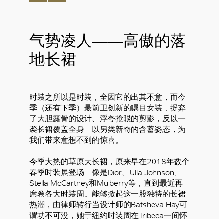
气势凌人——高傲的落
地长裙
时装之所以是时装，全因它的出其不意，而今
季（还有下季）最前卫创新的瞩目女装，摒弃
了大胆露骨的设计、浮夸抢眼的剪影，反以一
袭长裙覆盖全身，以另类新奇的含蓄姿态，为
我们带来意想不到的惊喜。
今季大热的草原大长裙，原来早在2018年数个
春季时装展登场，像是Dior、Ulla Johnson、
Stella McCartney和Mulberry等，直到最近再
席卷各大时装周。能够掀起这一股独特的长裙
热潮，由律师转行当设计师的Batsheva Hay可
谓功不可没，她于纽约时装周在Tribeca一间怀