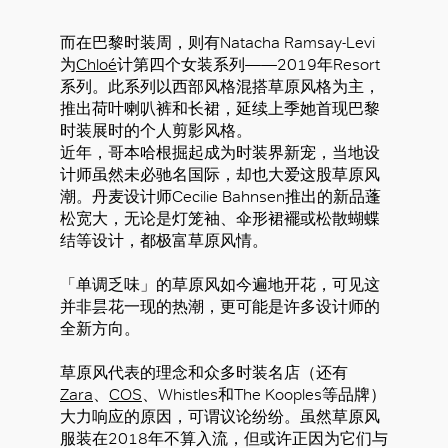
而在巴黎时装周，则有Natacha Ramsay-Levi
为
Chloé
计第四个女装系列——2019年Resort
系列。此系列以西部风格混搭草原风格为主，
推出荷叶喇叭裤和长裙，延续上季她首现巴黎
时装展时的个人剪影风格。
近年，哥本哈根掘起成为时装界新宠，当地设
计师虽然未必驰名国际，却也大爱这股草原风
潮。丹麦设计师Cecilie Bahnsen推出的新品蓬
松宽大，无论是灯笼袖、伞形裙襬或松散蝴蝶
结等设计，都极富草原风情。
「单调乏味」的草原风如今遍地开花，可见这
并非昙花一现的热潮，更可能是许多设计师的
全新方向。
草原风代表的理念和众多时装名店（还有
Zara
、
COS
、Whistles和The Kooples等品牌）
大力响应的原因，可谓议论纷纷。虽然草原风
服装在2018年不算入流，但或许正因为它们与