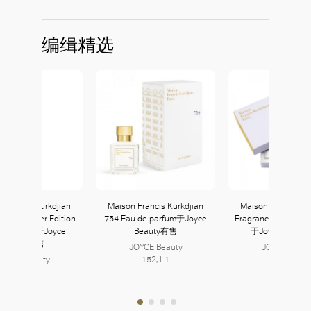
编缉精选
 Francis Kurkdjian
Maison Francis Kurkdjian
Maison Francis Ku
luidity Silver Edition
754 Eau de parfum于Joyce
Fragrance Wardrobe
de parfum于Joyce
Beauty有售
于Joyce Beau
Beauty有售
JOYCE Beauty
JOYCE Beaut
JOYCE Beauty
152, L1
152, L1
152, L1