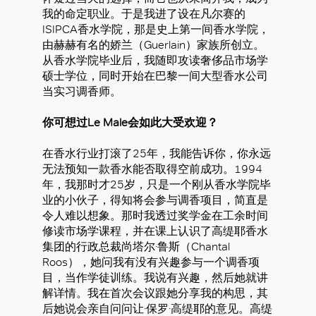
我的命定职业。于是我进了设在凡尔赛的
ISIPCA香水学院，那是史上第一间香水学院，
由赫赫有名的娇兰（Guerlain）家族所创立。
从香水学院毕业后，我随即攻读奢侈品市场学
硕士学位，同时开始在巴黎一间大型香水公司
当实习调香师。
你可想过Le Male会如此大受欢迎？
在香水行业打滚了25年，我能告诉你，你永远
无法预知一款香水能否取得空前成功。1994
年，我那时才25岁，只是一个刚从香水学院毕
业的小伙子，得知将会参与调香项目，简直是
令人难以想象。那时我透过奖学金在工余时间
修读市场学课程，并在课上认识了高缇耶香水
集团的行政总裁尚塔尔·鲁斯（Chantal
Roos），她问我有没有兴趣参与一个调香项
目，当作学徒训练。我说有兴趣，然后她就讲
解详情。我在首次会议跟她分享我的构思，其
后她说会亲自问问让·保罗·高缇耶的意见。高缇