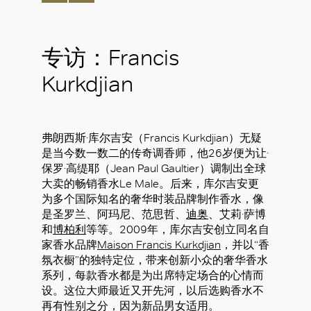
专访：Francis
Kurkdjian
弗朗西斯·库尔吉安（Francis Kurkdjian）无疑
是当今数一数二的传奇调香师，他26岁便为让·
保罗·高缇耶（Jean Paul Gaultier）调制出全球
大卖的畅销香水Le Male。后来，库尔吉安更
为多个国际知名的奢华时装品牌制作香水，像
是圣罗兰、阿玛尼、范思哲、
迪奥
、艾莉·萨博
和
博柏利
等等。2009年，库尔吉安创立同名自
家香水品牌
Maison Francis Kurkdjian
，并以“香
氛衣橱”的独特定位，带来创新小众的奢华香水
系列，每款香水都是为出席特定场合的心情而
设。这位大师最近又开先河，以后选购香水不
再有性别之分，因为新品男女适用。