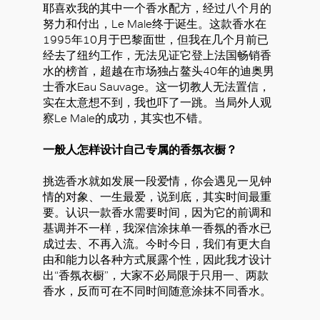
耶喜欢我的其中一个香水配方，经过八个月的
努力和付出，Le Male终于诞生。这款香水在
1995年10月于巴黎面世，但我在几个月前已
经去了纽约工作，无法见证它登上法国畅销香
水的榜首，超越在市场独占鳌头40年的迪奥男
好
士香水Eau Sauvage。这一切教人无法置信，
实在太意想不到，我也吓了一跳。当局外人观
察Le Male的成功，其实也不错。
一般人怎样设计自己专属的香氛衣橱？
挑选香水就如发展一段爱情，你会遇见一见钟
情的对象、一生最爱，说到底，其实时间最重
要。认识一款香水需要时间，因为它的前调和
基调并不一样，我深信涂抹单一香氛的香水已
成过去、不再入流。今时今日，我们有更大自
由和能力以各种方式展露个性，因此我才设计
出“香氛衣橱”，大家不必局限于只用一、两款
香水，反而可在不同时间随意涂抹不同香水。