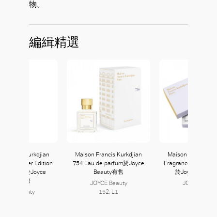
物。
編緝精選
 Francis Kurkdjian
Maison Francis Kurkdjian
Maison Francis Ku
luidity Silver Edition
754 Eau de parfum於Joyce
Fragrance Wardrobe
de parfum於Joyce
Beauty有售
於Joyce Beau
Beauty有售
JOYCE Beauty
JOYCE Beaut
JOYCE Beauty
152, L1
152, L1
152, L1