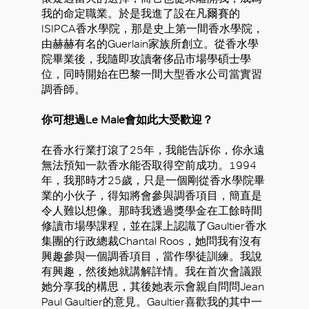
我的命定職業。於是我進了設在凡爾賽的
ISIPCA香水學院，那是史上第一間香水學院，
由赫赫有名的Guerlain家族所創立。從香水學
院畢業後，我隨即攻讀奢侈品市場學碩士學
位，同時開始在巴黎一間大型香水公司當實習
調香師。
你可想過Le Male會如此大受歡迎？
在香水行業打滾了25年，我能告訴你，你永遠
無法預知一款香水能否取得空前成功。1994
年，我那時才25歲，只是一個剛從香水學院畢
業的小伙子，得知將會參與調香項目，簡直是
令人難以想像。那時我透過獎學金在工餘時間
修讀市場學課程，並在課上認識了Gaultier香水
集團的行政總裁Chantal Roos，她問我有沒有
興趣參與一個調香項目，當作學徒訓練。我說
有興趣，然後她就講解詳情。我在首次會議跟
她分享我的構思，其後她表示會親自問問Jean
Paul Gaultier的意見。Gaultier喜歡我的其中一