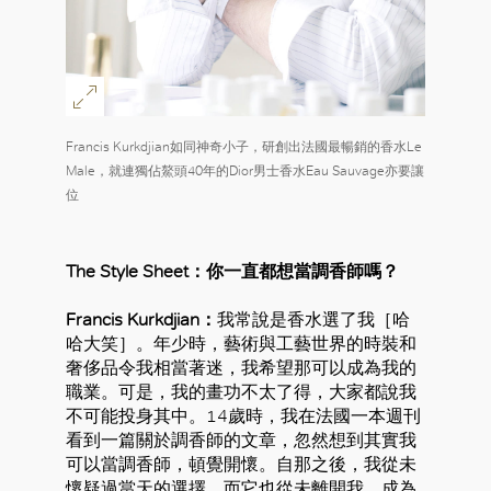
Francis Kurkdjian如同神奇小子，研創出法國最暢銷的香水Le
Male，就連獨佔鰲頭40年的Dior男士香水Eau Sauvage亦要讓
位
The Style Sheet：你一直都想當調香師嗎？
Francis Kurkdjian：
我常說是香水選了我［哈
哈大笑］。年少時，藝術與工藝世界的時裝和
奢侈品令我相當著迷，我希望那可以成為我的
職業。可是，我的畫功不太了得，大家都說我
不可能投身其中。14歲時，我在法國一本週刊
看到一篇關於調香師的文章，忽然想到其實我
可以當調香師，頓覺開懷。自那之後，我從未
懷疑過當天的選擇，而它也從未離開我，成為