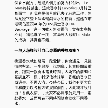
個香水配方，經過八個月的努力和付出，Le
Male終於誕生。這款香水於1995年10月於巴
黎面世，但我在幾個月前已去了紐約工作，無
法見證它登上法國暢銷香水的榜首，超越在市
場獨佔鰲頭40年的Dior男士香水Eau
Sauvage。這一切教人無法置信，實在太意想
好
不到，我也嚇了一跳。當局外人觀察Le Male
的成功，其實也不錯。
一般人怎樣設計自己專屬的香氛衣櫥？
挑選香水就如發展一段愛情，你會遇見一見鍾
情的對象、一生最愛，說到底，其實時間最重
要。認識一款香水需要時間，因為它的前調和
基調並不一樣，我深信塗抹單一香氛的香水已
成過去、不再入流。今時今日，我們有更大自
由和能力以各種方式展露個性，因此我才設計
出「香氛衣櫥」，大家不必局限於只用一、兩
款香水，反而可在不同時間隨意塗抹不同香
水。