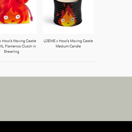
 Howl’s Moving Castle
LOEWE x Howl’s Moving Castle
 XL Flamenco Clutch in
Medium Candle
Shearling