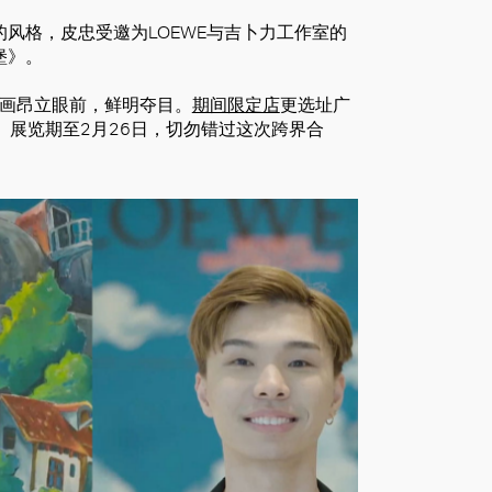
风格，皮忠受邀为LOEWE与吉卜力工作室的
堡》。
型壁画昂立眼前，鲜明夺目。
期间限定店
更选址广
列产品。展览期至2月26日，切勿错过这次跨界合