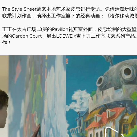
The Style Sheet请来本地艺术家
皮忠
进行专访。凭借活泼玩味的
联乘计划作画，演绎出工作室旗下的经典动画：《哈尔移动城
正正在太古广场L3层的Pavilion礼宾室外面，皮忠绘制的大
场的Garden Court，展出LOEWE x吉卜力工作室联乘系
作！
好