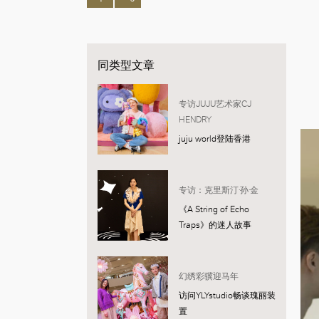
同类型文章
专访JUJU艺术家CJ
HENDRY
juju world登陆香港
专访：克里斯汀·孙·金
《A String of Echo
Traps》的迷人故事
幻绣彩骥迎马年
访问YLYstudio畅谈瑰丽装
置