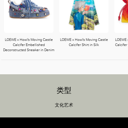
LOEWE x Howl’s Moving Castle
LOEWE x Howl’s Moving Castle
LOEWE x
Calcifer Embellished
Calcifer Shirt in Silk
Calcifer
Deconstructed Sneaker in Denim
类型
文化艺术