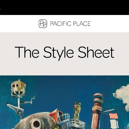
多
多
多
The Style Sheet