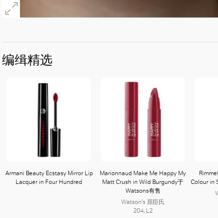
好
编缉精选
Armani Beauty Ecstasy Mirror Lip
Marionnaud Make Me Happy My
Rimmel 
Lacquer in Four Hundred
Matt Crush in Wild Burgundy于
Colour i
Watsons有售
Watson's 屈臣氏
204, L2