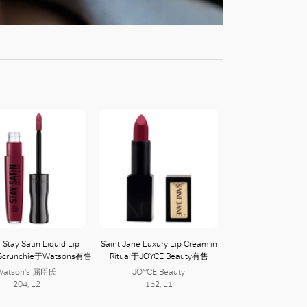
Stay Satin Liquid Lip
Saint Jane Luxury Lip Cream in
n Scrunchie于Watsons有售
Ritual于JOYCE Beauty有售
Watson's 屈臣氏
JOYCE Beauty
204, L2
152, L1