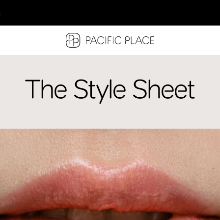
多
多
多
The Style Sheet