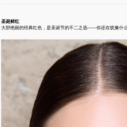
圣诞鲜红
大胆艳丽的经典红色，是圣诞节的不二之选——你还在犹豫什