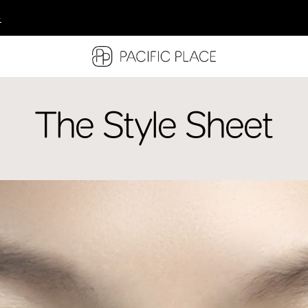
多
多
多
The Style Sheet