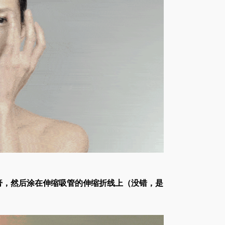
影膏，然后涂在伸缩吸管的伸缩折线上（没错，是