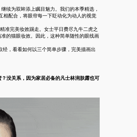
，继续为双眸添上瞩目魅力。我们的本季精选，
眼线互相配合，将眼帘每一下眨动化为动人的视觉
的精准完美妆效踢走。女士平日费尽九牛二虎之
精准的猫眼妆效。因此，这种简单随性的眼线画
hman取经，看看如何以三个简单步骤，完美描画出
影蜜？没关系，因为家居必备的凡士林润肤露也可