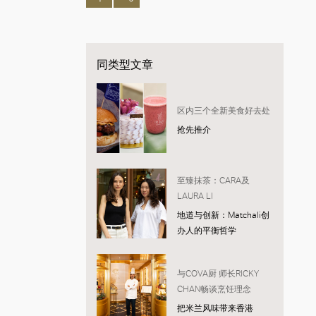
同类型文章
区内三个全新美食好去处
抢先推介
至臻抹茶：CARA及
LAURA LI
地道与创新：Matchali创
办人的平衡哲学
与COVA厨 师长RICKY
CHAN畅谈烹饪理念
把米兰风味带来香港