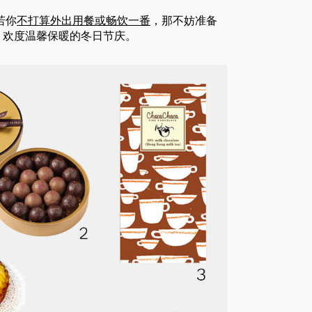
若你
不打算外出用餐或畅饮一番
，那不妨准备
，欢度温馨保暖的冬日节庆。