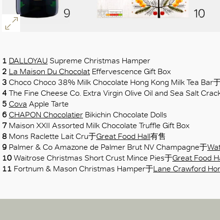
1
DALLOYAU
Supreme Christmas Hamper
2
La Maison Du Chocolat
Effervescence Gift Box
3
Choco Choco 38% Milk Chocolate Hong Kong Milk Tea Ba
4
The Fine Cheese Co. Extra Virgin Olive Oil and Sea Salt Cra
5
Cova
Apple Tarte
6
CHAPON Chocolatier
Bikichin Chocolate Dolls
7
Maison XXII Assorted Milk Chocolate Truffle Gift Box
8
Mons Raclette Lait Cru于
Great Food Hall
有售
9
Palmer & Co Amazone de Palmer Brut NV Champagne于
Wat
10
Waitrose Christmas Short Crust Mince Pies于
Great Food Ha
11
Fortnum & Mason Christmas Hamper于
Lane Crawford H