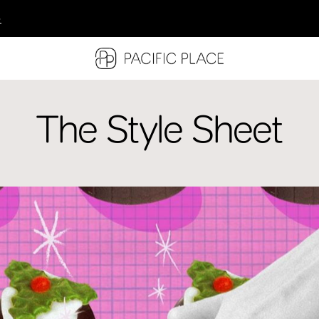
多
多
多
The Style Sheet