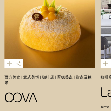
西方美食 | 意式美馔 | 咖啡店 | 蛋糕美点 | 甜点及糖
咖啡店
果
L
COVA
Area 