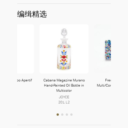
编缉精选
anda Bamboo Apertif
Cabana Magazine Murano
Fredericks & 
Set
Hand-Painted Oil Bottle in
Multi/Confetti Cutt
Multicolor
JOYCE
JOYCE
201, L2
JOYCE
201, L2
201, L2