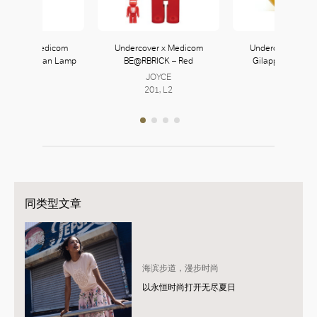
rcover x Medicom
Undercover x Medicom
Undercover x Me
 Hot Dog Man Lamp
BE@RBRICK – Red
Gilapple Clock –
JOYCE
JOYCE
JOYCE
201, L2
201, L2
201, L2
同类型文章
海滨步道，漫步时尚
以永恒时尚打开无尽夏日