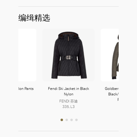
编缉精选
 Quilted Nylon Pants
Fendi Ski Jacket in Black
Goldbergh Claire J
Nylon
Black/Desert于Th
Miu Miu
Project有售
230, L2
FENDI 芬迪
335, L3