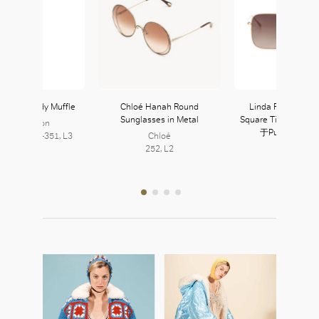
uitton Teddy Muffle
Chloé Hanah Round
Linda Farrow Ros
Sunglasses in Metal
Square Titanium Su
Louis Vuitton
于Puyi Optica
7, L2 | 350-351, L3
Chloé
252, L2
溥仪眼镜
241, L2