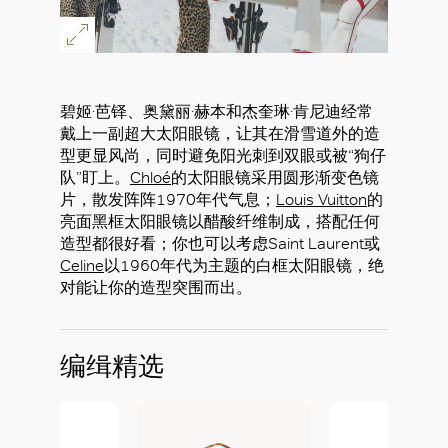
碧姬·芭铎、奥黛丽·赫本和杰奎琳·肯尼迪经常
戴上一副超大太阳眼镜，让其在滑雪道外的造
型更显风尚，同时避免阳光刺到双眼或被“狗仔
队”盯上。
Chloé
的太阳眼镜采用圆形渐变色镜
片，散发阵阵1970年代气息；
Louis Vuitton
的
亮面黑框太阳眼镜以醋酸纤维制成，搭配任何
造型都很好看；你也可以考虑Saint Laurent或
Celine
以1960年代为主题的白框太阳眼镜，绝
对能让你的造型突围而出。
编缉精选