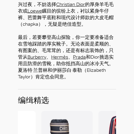
兴过夜，不妨选择
Christian Dior
的厚身羊毛毛
衣或
Loewe
瞩目的缤纷上衣，衬以紧身牛仔
裤、芭蕾舞平底鞋和现代设计师款的大皮毛帽
（chapka），无疑是绝佳造型。
最后，若要攀登高山探险，你一定要准备适合
在雪地踩踏的厚实靴子。无论表面是柔顺的、
有图案的、毛茸茸的，还是有标志装饰的，只
管从
Burberry
、
Hermès
、
Prada
和Dior挑选实
用且防滑的雪靴，助你抵挡高山的冰冷天气。
夏洛特·兰普林和伊丽莎白·泰勒（Elizabeth
Taylor）肯定也会同意。
编缉精选