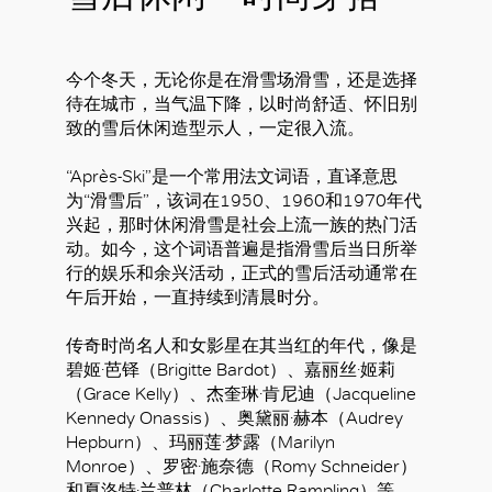
今个冬天，无论你是在滑雪场滑雪，还是选择
待在城市，当气温下降，以时尚舒适、怀旧别
致的雪后休闲造型示人，一定很入流。
“Après-Ski”是一个常用法文词语，直译意思
为“滑雪后”，该词在1950、1960和1970年代
兴起，那时休闲滑雪是社会上流一族的热门活
动。如今，这个词语普遍是指滑雪后当日所举
行的娱乐和余兴活动，正式的雪后活动通常在
午后开始，一直持续到清晨时分。
传奇时尚名人和女影星在其当红的年代，像是
碧姬·芭铎（Brigitte Bardot）、嘉丽丝·姬莉
（Grace Kelly）、杰奎琳·肯尼迪（Jacqueline
Kennedy Onassis）、奥黛丽·赫本（Audrey
Hepburn）、玛丽莲·梦露（Marilyn
Monroe）、罗密·施奈德（Romy Schneider）
和夏洛特·兰普林（Charlotte Rampling）等