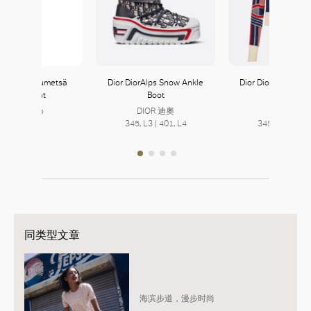
mekko Harjumetsä
Dior DiorAlps Snow Ankle
Dior DiorAlps Stand
Unikko Coat
Boot
Sweater
Marimekko
DIOR 迪奧
DIOR 迪奧
149, L1
345, L3 | 401, L4
345, L3 | 401,
同类型文章
海滨步道，漫步时尚