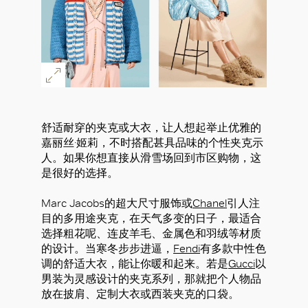
舒适耐穿的夹克或大衣，让人想起举止优雅的
嘉丽丝·姬莉，不时搭配甚具品味的个性夹克示
人。如果你想直接从滑雪场回到市区购物，这
好
是很好的选择。
Marc Jacobs的超大尺寸服饰或
Chanel
引人注
目的多用途夹克，在天气多变的日子，最适合
选择粗花呢、连皮羊毛、金属色和羽绒等材质
的设计。当寒冬步步进逼，
Fendi
有多款中性色
调的舒适大衣，能让你暖和起来。若是
Gucci
以
男装为灵感设计的夹克系列，那就把个人物品
放在披肩、定制大衣或西装夹克的口袋。