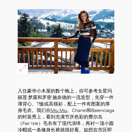
入住豪华小木屋的数个晚上，你可参考女星玛
丽莲·梦露和罗密·施奈德的一流造型，先穿一件
薄背心、T恤或高领衫，配上一件有图案的厚
身毛衣。我们在
Miu Miu
、Chanel和Balenciaga
的时装秀上，看到充满节庆色彩的费尔岛
（Fair Isle）毛衣有了现代演绎，再衬一顶小圆
冷帽或一条修身长裤就很好看。如想在市区即