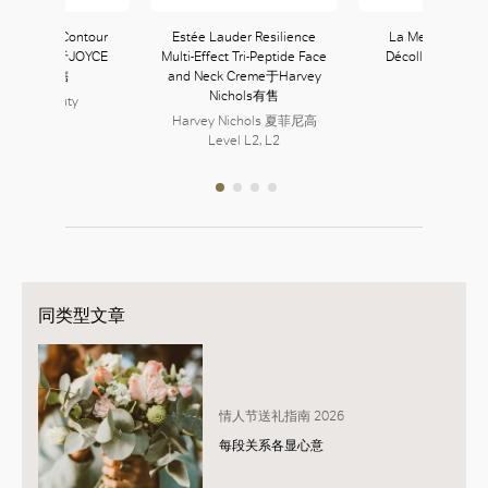
e Révolve Contour
Estée Lauder Resilience
La Mer The Nec
age Roller于JOYCE
Multi-Effect Tri-Peptide Face
Décolleté Concen
Beauty有售
and Neck Creme于Harvey
La Mer
Nichols有售
JOYCE Beauty
157, L1
152, L1
Harvey Nichols 夏菲尼高
Level L2, L2
同类型文章
情人节送礼指南 2026
每段关系各显心意