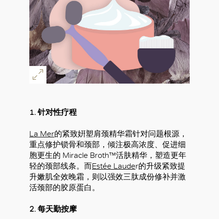
1. 针对性疗程
La Mer
的紧致姸塑肩颈精华霜针对问题根源，
重点修护锁骨和颈部，倾注极高浓度、促进细
胞更生的 Miracle Broth™活肤精华，塑造更年
轻的颈部线条。而
Estée Laude
r的升级紧致提
升嫩肌全效晚霜，则以强效三肽成份修补并激
活颈部的胶原蛋白。
2. 每天勤按摩