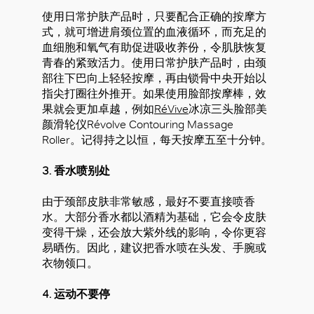
使用日常护肤产品时，只要配合正确的按摩方
式，就可增进肩颈位置的血液循环，而充足的
血细胞和氧气有助促进吸收养份，令肌肤恢复
青春的紧致活力。使用日常护肤产品时，由颈
部往下巴向上轻轻按摩，再由锁骨中央开始以
指尖打圈往外推开。如果使用脸部按摩棒，效
果就会更加卓越，例如
RéVive
冰凉三头脸部美
颜滑轮仪Révolve Contouring Massage
Roller。记得持之以恒，每天按摩五至十分钟。
3. 香水喷别处
由于颈部皮肤非常敏感，最好不要直接喷香
水。大部分香水都以酒精为基础，它会令皮肤
变得干燥，还会放大紫外线的影响，令你更容
易晒伤。因此，建议把香水喷在头发、手腕或
衣物领口。
4. 运动不要停
好