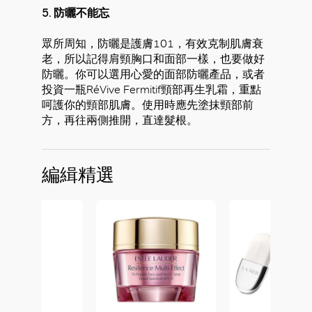
5. 防曬不能忘
眾所周知，防曬是護膚101，有效克制肌膚衰
老，所以記得肩頸胸口和面部一樣，也要做好
防曬。你可以選用心愛的面部防曬產品，或者
投資一瓶RéVive Fermitif頸部再生乳霜，重點
呵護你的頸部肌膚。使用時應先塗抹頸部前
方，再往兩側推開，直達髮根。
編緝精選