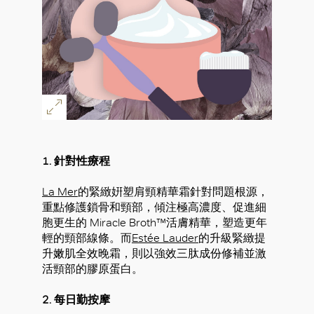
1. 針對性療程
La Mer
的緊緻姸塑肩頸精華霜針對問題根源，
重點修護鎖骨和頸部，傾注極高濃度、促進細
胞更生的 Miracle Broth™活膚精華，塑造更年
輕的頸部線條。而
Estée Lauder
的升級緊緻提
升嫩肌全效晚霜，則以強效三肽成份修補並激
活頸部的膠原蛋白。
2. 每日勤按摩