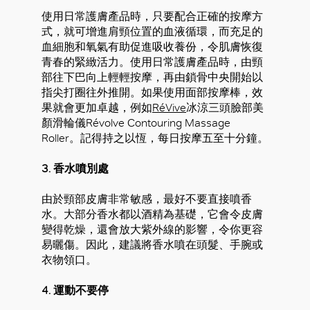
使用日常護膚產品時，只要配合正確的按摩方
式，就可增進肩頸位置的血液循環，而充足的
血細胞和氧氣有助促進吸收養份，令肌膚恢復
青春的緊緻活力。使用日常護膚產品時，由頸
部往下巴向上輕輕按摩，再由鎖骨中央開始以
指尖打圈往外推開。如果使用面部按摩棒，效
果就會更加卓越，例如
RéVive
冰涼三頭臉部美
顏滑輪儀Révolve Contouring Massage
Roller。記得持之以恆，每日按摩五至十分鐘。
3. 香水噴別處
由於頸部皮膚非常敏感，最好不要直接噴香
水。大部分香水都以酒精為基礎，它會令皮膚
變得乾燥，還會放大紫外線的影響，令你更容
易曬傷。因此，建議將香水噴在頭髮、手腕或
衣物領口。
4. 運動不要停
好