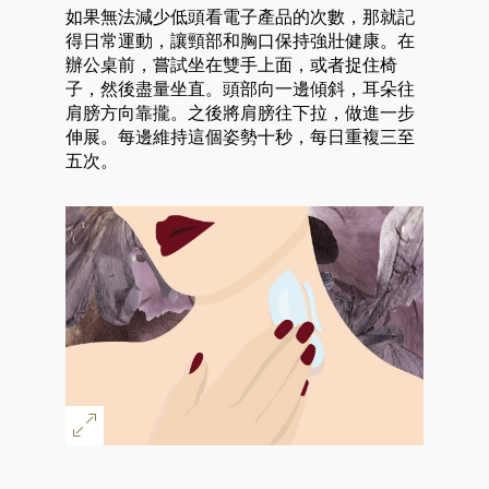
如果無法減少低頭看電子產品的次數，那就記
得日常運動，讓頸部和胸口保持強壯健康。在
辦公桌前，嘗試坐在雙手上面，或者捉住椅
子，然後盡量坐直。頭部向一邊傾斜，耳朵往
肩膀方向靠攏。之後將肩膀往下拉，做進一步
伸展。每邊維持這個姿勢十秒，每日重複三至
五次。