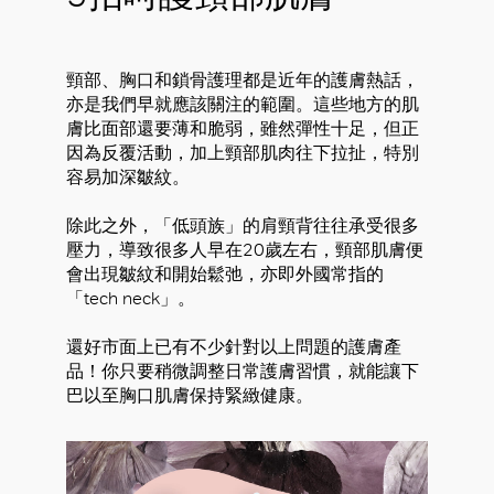
頸部、胸口和鎖骨護理都是近年的護膚熱話，
亦是我們早就應該關注的範圍。這些地方的肌
膚比面部還要薄和脆弱，雖然彈性十足，但正
因為反覆活動，加上頸部肌肉往下拉扯，特別
容易加深皺紋。
除此之外，「低頭族」的肩頸背往往承受很多
壓力，導致很多人早在20歲左右，頸部肌膚便
會出現皺紋和開始鬆弛，亦即外國常指的
「tech neck」。
還好市面上已有不少針對以上問題的護膚產
品！你只要稍微調整日常護膚習慣，就能讓下
巴以至胸口肌膚保持緊緻健康。