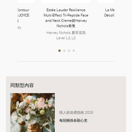
e Révolve Contour
Estée Lauder Resilience
La Mer The Nec
age Roller於JOYCE
Multi-Effect Tri-Peptide Face
Décolleté Concen
Beauty有售
and Neck Creme於Harvey
La Mer
Nichols有售
JOYCE Beauty
157, L1
152, L1
Harvey Nichols 夏菲尼高
Level L2, L2
同類型內容
情人節送禮指南 2026
每段關係各顯心意