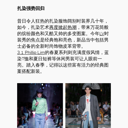
扎染强势回归
昔日令人狂热的扎染服饰阔别时装界几十年，
如今，扎染艺术
再度掀起热潮
，带来万花筒般
的缤纷颜色和又酷又帅的多变图案。今年
LV
时
装秀的焦点是经典饱和亮色，新品当中包括男
士必备的全新时尚饰物皮革背带。
3.1 Phillip Lim
的春夏系列则充满度假风情，蓝
染T恤和夏日短裤等休闲男装可让人眼前一
亮。踏入春季，记得以这些富有活力的经典图
案搭配新装。