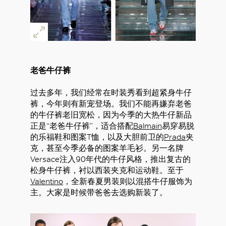
好
老爸牛仔裤
过去多年，我们经常在时装秀看到超紧身牛仔
裤，今年则有新宠登场。我们不能再嫌弃老爸
的牛仔裤老旧宽松，因为今季的大热牛仔新品
正是“老爸牛仔裤”，适合搭配
Balmain
易穿易脱
的乐福鞋和图案T恤，以及大胆前卫的
Prada
夹
克，甚至今季必备的图案羊毛衫。另一名牌
Versace注入90年代的牛仔风格，推出复古的
松身牛仔裤，衬以西装夹克和运动鞋。至于
Valentino
，全新春夏男装则以混搭牛仔服饰为
主。大家是时候带爸爸去选购新装了。