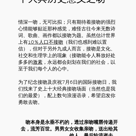
情深一吻，无可比拟；只有期待着接吻的强烈
心情能够贴近那种感觉，难怪古往今来无数诗
词、歌曲、画作都以接吻为题。虽然估计世界
上有
10％人口不接吻
（我们也感到难以置
信），但对于另外九成人而言，接吻是文化、
社交和生理学上的现象（接吻能令人释放好处
多多的
激素
，永远都会刻划在我们的社会，以
至于我们每个人的心中。
为了纪念接吻及庆祝7月6日的国际接吻日，我
们找来了史上十大经典接吻场面（当然也是我
们的最爱），配上数句浪漫语录，希望启发你
勇敢去吻。
吻本身是永垂不朽的，透过亲吻嘴唇传递开
去，流芳百世。男男女女收集亲吻，送出给其
他人，最后轮流逝去。