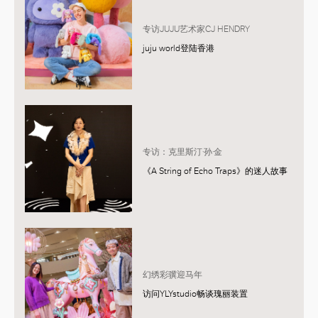
专访JUJU艺术家CJ HENDRY
juju world登陆香港
专访：克里斯汀·孙·金
《A String of Echo Traps》的迷人故事
幻绣彩骥迎马年
访问YLYstudio畅谈瑰丽装置