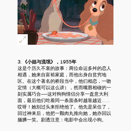
3. 《小姐与流氓》，1955年
这是个历久不衰的故事：两位命运多舛的恋人
相遇，她来自富裕家庭，而他出身自贫穷地
区。在这个著名的桥段当中，他们相恋，一吻
定情（大概可以这么讲），然而嘴唇相碰的一
刻实属巧合──这对狗狗情侣分享一盘意大利
面，最后他们吃着同一条面条时越靠越近……
哎呀！她别过头来拒绝他了。他先是呆住了，
回过神来后，他把一颗肉丸推向她，她亦回以
腼腆一笑。剧透注意：电影中会出现小狗。