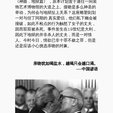
《神曲．地狱篇》 ，原本计划置于通往一间装
饰艺术博物馆的大道之上。接吻是多么神圣的
举动，为何会与地狱扯上关系？这座雕塑刻划
一对与但丁同期的 真实爱侣，他们私下幽会被
撞破，如此不检点的行为触怒了女子的丈夫，
因而双双被杀死。事件发生在19世纪意大利，
因此下地狱的并非杀人的丈夫，而是一对情
人。今时今日，情欲已非十罪不赦之罪，但是
还是应该小心挑选亲吻的对象。
亲吻犹如喝盐水，越喝只会越口渴。
──中国谚语