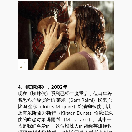
4. 《蜘蛛侠》，2002年
现在《蜘蛛侠》系列已经二度重启，但当年著
名恐怖片导演萨姆·莱米（Sam Raimi）找来托
比·马奎尔（Tobey Maguire）饰演蜘蛛侠，以
及克尔斯滕·邓斯特（Kirsten Dunst）饰演蜘蛛
侠的暗恋对象玛丽·简（Mary Jane）。其中一
幕是我们至爱的：这位蜘蛛人的超级英雄拯救