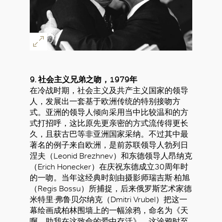
9. 社会主义兄弟之吻，1979年
在冷战时期，社会主义及共产主义国家的领导
人，发展出一套基于欧洲传统的特别接吻方
式。亚洲的领导人倾向采用当中比较温和的方
式打招呼，这比原先更亲密的方式流传得更长
久，且获古巴等非亚洲国家采纳。不过其中最
著名的例子来自欧洲，是前苏联领导人勃列日
涅夫（Leonid Brezhnev）和东德领导人昂纳克
（Erich Honecker）在庆祝东德成立30周年时
的一吻。当年这经典时刻由摄影师瑞吉斯·柏旭
（Regis Bossu）所捕捉，后来俄罗斯艺术家德
米特里·弗鲁贝尔纳克（Dmitri Vrubel）把这一
幕绘画成柏林围墙上的一幅涂鸦，命名为《天
啊，助我在这致命的爱中存活》。这涂鸦时至