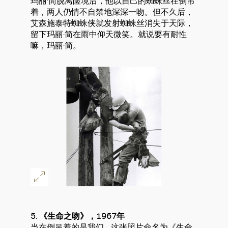
玛丽·简脱离险境后，他以自己的蜘蛛丝在倒吊
着，两人仍情不自禁地深深一吻。但不久后，
艾森施泰特蜘蛛侠就发射蜘蛛丝消失于天际，
留下玛丽·简在雨中仰天微笑。就说要有耐性
嘛，玛丽·简。
5. 《生命之吻》，1967年
当在倒吊着的是我们…这张照片命名为《生命