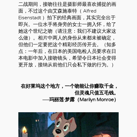
二战期间，接吻往往是摄影师最喜欢捕捉的画
面，不过这个由艾森施泰特（ Alfred
Eisenstadt ）拍下的经典画面，其实完全出于
即兴。一位水手将身旁的女士一拥入怀，给了
她这个世纪之吻（请注意：我们不建议大家这
么做）。相片中两人的身份从来都未被确定，
但他们一定要把这个精彩经历传开去。（知多
点：一年后，在日本的美国电检人员要求在日
本电影中加入接吻镜头，希望令日本社会变得
更开放，接纳从前他们只会私下做的行为。）
在好莱坞这个地方，一个吻能让你赚取千金，
但灵魂只值五毛钱。
──玛丽莲·梦露（Marilyn Monroe）