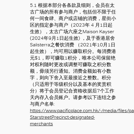
5.1 根据本部分各条款及细则，会员在太
古广场的所有参与商户，包括但不限于任
何一间食肆、商户或店铺的消费，星街小
区的指定参与商户（2023年 4 月1日起
生效），太古广场六座之Maison Kayser
(2024年9月1日起生效) ，及于香港居舍
Salisterra之餐饮消费 （2021年10月1日
起生效），均可用以赚取积分。每消费港
元$1，即可赚取1积分，唯本公司保留绝
对权利随时更改或调整可赚取之积分数
额，毋须另行通知。消费金额如有小数
字，则向下舍入至最接近之整数。积分
（只适用于等级积分以及基本的奖赏积
分）将于会员登记合资格收据后7个工作
天内存入会员账户。请参考以下连结之参
与商户名单:
https://www.pacificplace.com.hk/-/media/files/pa
StarstreetPrecinct-designated-
merchants