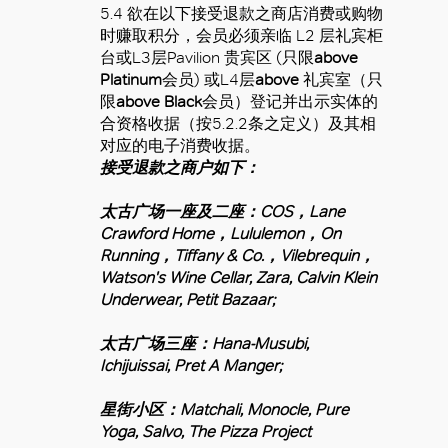
5.4
欲在以下接受退款之商店消费或购物
时赚取积分，会员必须亲临
L2
层礼宾柜
台或
L3
层
Pavilion
贵宾区
(
只限
above
Platinum
会员
)
或
L4
层
above
礼宾室（只
限
above Black
会员）登记并出示实体的
合资格收据（按
5.2.2
条之定义）及其相
对应的电子消费收据。
接受退款之商户如下：
太古广场一座及二座：COS，Lane
Crawford Home，Lululemon，On
Running，Tiffany & Co.，Vilebrequin，
Watson's Wine Cellar, Zara, Calvin Klein
Underwear, Petit Bazaar;
太古广场
三
座：Hana-Musubi,
Ichijuissai, Pret A Manger;
星街小区：Matchali, Monocle, Pure
Yoga, Salvo, The Pizza Project