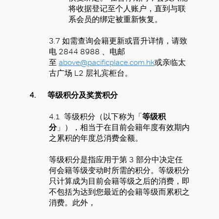
将收据登记至个人账户，直到与联
系会员的绑定被重新恢复。
3.7 如需查询会籍更新或晋升详情，请致
电 2844 8988 、电邮
至
above@pacificplace.com.hk
或亲临太
古广场 L2 层礼宾柜台。
4.
等级积分及奖赏积分
4.1 等级积分（以下称为「
等级积
分
」），相当于在目前会籍年度有效期内
之累积的年度总消费金额。
等级积分是指应用于第 3 部分中决定任
何会籍等级变动时所需的积分。等级积分
只计算成为目前会籍等级之后的消费，即
不包括为达到您最近的会籍等级而累积之
消费。此外，