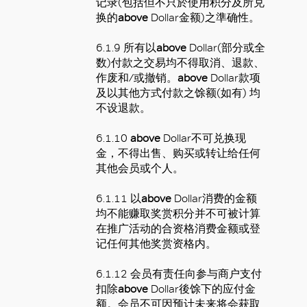
记录
(
包括但不只於使用积分及所兑
换的
above
Dollar
金额
)
之準确性。
6.1.9
所有以
above
Dollar(
部分或全
数
)
付款之交易均不得取消、退款、
作废和
/
或撤销。
above
Dollar
款项
及以其他方式付款之馀额
(
如有
)
均
不设退款。
6.1.10
above
Dollar
不可兑换现
金，不得出售、购买或转让给任何
其他会员或个人。
6.1.11
以
above
Dollar
消费的金额
均不能赚取奖赏积分并不可被计算
在推广活动的合资格消费金额或登
记任何其他奖赏资格内。
6.1.12
会员有责任向参与商户支付
扣除
above
Dollar
後馀下的应付金
额。会员不可因预计未来将会获取