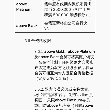
above
籍年度有效期内累积消费满
Platinum
港币 $500,000（相当于累
积满 500,000 等级积分）。
会籍更新将由公司自行决
above Black
定。
3.6 合资格收据
3.6.1
above Gold
、
above Platinum
及
above Black
会员可将其账户与另
一名在本计划下任何级别之会员账
户绑定成为双方之联系会员，联系
会员可相互为对方登记合资格收据
（定义见第 5.2 条）。
3.6.2. 双方会员必须或亲临太古广
场L2层礼宾柜台，L3层Pavilion 贵
宾区 （只限
above Platinum
会员）
或L4层
above
礼宾室（只限
above