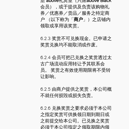
层
above
礼宾室（只限
above Black
会员），或于提供及负责该购物礼
券／优惠券／货品／服务之特定商
户 （以下称为「
商户
」）之店铺内
领取或享用该奖赏。
6.2.3
奖赏不可兑换现金。已申请之
奖赏兑换均不能取消或作废。
6.2.4 会员可把已兑换之奖赏透过太
古广场流动应用转让予其联系会
员。 奖赏之有效使用期限将不受转
让影响。
6.2.5 由商户提供之奖赏，本公司概
不就任何损毁或损失负责。
6.2.6 兑换奖赏之要求必须于本公司
之指定奖赏可供换领日期到期日或
之前提交给本公司。已兑换之奖赏
必须于本公司指定之领取期限内领