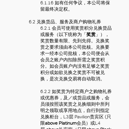
6.1.16
如有任何争议，
本
公司将保
留最终决定权。
6.2
兑换货品、服务及商户购物礼券
6.2.1
会员可使用奖赏积分兑换货品
或服务（以下统称为「
奖赏
」），
奖赏数量有限、先到先得。兑换奖
赏之要求须由本公司批核。兑换要
求一经本公司批核，本公司便会从
会员之账户内扣除所需之奖赏积
分。如会员账户内没有足够之奖赏
积分或如欲兑换之奖赏不可被兑
换，是次兑换交易将自动取消。
6.2.2 如奖赏为特定商户之购物礼券
或优惠券，及／或货品或服务，会
员须按照该奖赏之兑换细则中所列
明之领取或享用地点，自行到指定
兑换柜台，L3层 Pavilion贵宾区 (只
限
above Platinum
会员）或L4