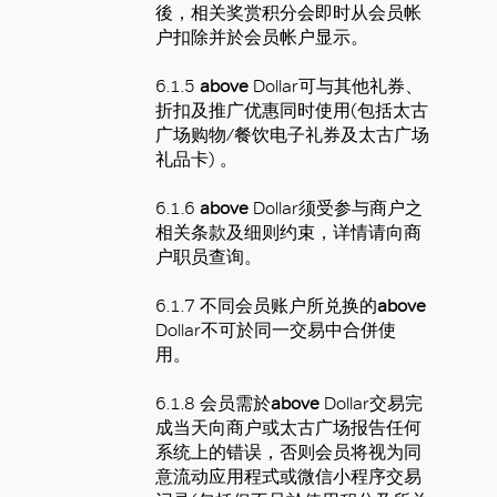
後，相关奖赏积分会即时从会员帐
户扣除并於会员帐户显示。
6.1.5
above
Dollar
可与其他礼券、
折扣及推广优惠同时使用
(
包括太古
广场购物
/
餐饮电子礼券及太古广场
礼品卡
)
。
6.1.6
above
Dollar
须受参与商户之
相关条款及细则约束，详情请向商
户职员查询。
6.1.7
不同会员账户所兑换的
above
Dollar
不可於同一交易中合併使
用。
6.1.8
会员需於
above
Dollar
交易完
成当天向商户或太古广场报告任何
系统上的错误，否则会员将视为同
意流动应用程式或微信小程序交易