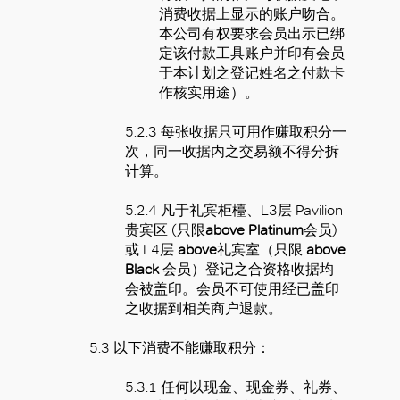
消费收据上显示的账户吻合。
本公司有权要求会员出示已绑
定该付款工具账户并印有会员
于本计划之登记姓名之付款卡
作核实用途）。
5.2.3 每张收据只可用作赚取积分一
次，同一收据内之交易额不得分拆
计算。
5.2.4 凡于礼宾柜檯、L3层 Pavilion
贵宾区 (只限
above Platinum
会员)
或 L4层
above
礼宾室（只限
above
Black
会员）登记之合资格收据均
会被盖印。会员不可使用经已盖印
之收据到相关商户退款。
5.3 以下消费不能赚取积分：
5.3.1 任何以现金、现金券、礼券、