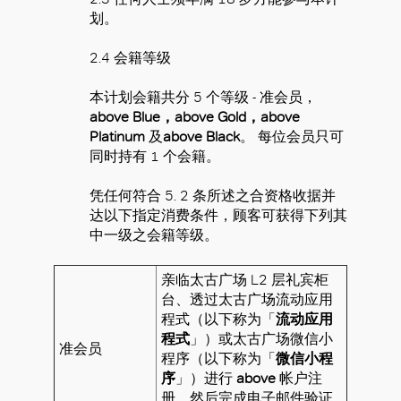
划。
2.4 会籍等级
本计划会籍共分 5 个等级 - 准会员，
above Blue，above Gold，above
Platinum
及
above Black
。 每位会员只可
同时持有 1 个会籍。
凭任何符合 5. 2 条所述之合资格收据并
达以下指定消费条件，顾客可获得下列其
中一级之会籍等级。
亲临太古广场 L2 层礼宾柜
台、透过太古广场流动应用
程式（以下称为「
流动应用
程式
」）
或太古广场微信小
准会员
程序（以下称为
「
微信小程
序
」）
进行
above
帐户注
册，然后完成电子邮件验证