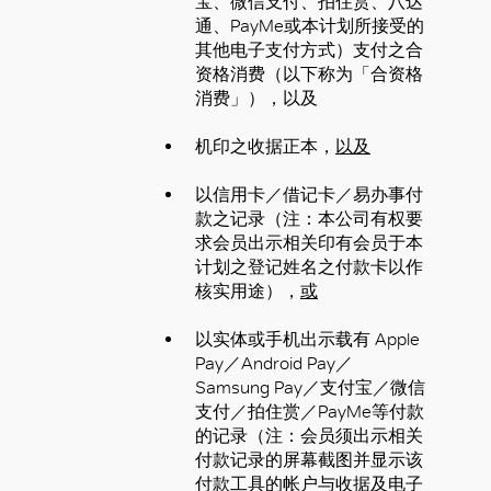
宝、微信支付、拍住赏、八达
好
通、PayMe或本计划所接受的
其他电子支付方式）支付之合
资格消费（以下称为「合资格
消费」），以及
机印之收据正本，
以及
以信用卡／借记卡／易办事付
款之记录（注：本公司有权要
求会员出示相关印有会员于本
计划之登记姓名之付款卡以作
核实用途），
或
以实体或手机出示载有 Apple
Pay／Android Pay／
Samsung Pay／支付宝／微信
支付／拍住赏／PayMe等付款
的记录（注：会员须出示相关
付款记录的屏幕截图并显示该
付款工具的帐户与收据及电子