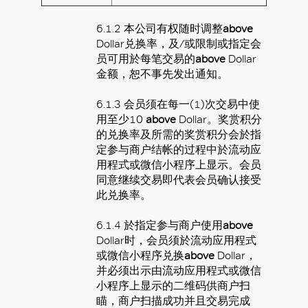
6.1.2
本
公司有权随时调整
above
Dollar
兑换率，及
/
或限制或指定会
员可用於每笔交易的
above
Dollar
金额，恕不事先发出通知。
6.1.3
会员须在每一
(1)
次交易中使
用至少
10
above
Dollar
。奖赏积分
的兑换率及所需的奖赏积分会於指
定参与商户结帐的过程中於流动应
用程式或微信小程序上显示。会员
同意继续交易即代表会员确认接受
此兑换率。
6.1.4
於指定参与商户使用
above
Dollar
时，会员须於流动应用程式
或微信小程序兑换
above
Dollar
，
并必须出示由流动应用程式或微信
小程序上显示的二维码供商户扫
瞄，商户扫描成功并且交易完成