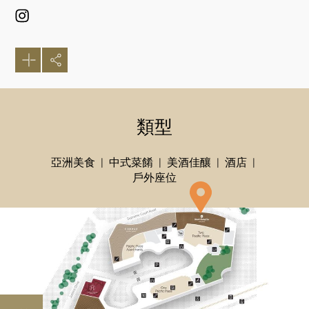
類型
亞洲美食
中式菜餚
美酒佳釀
酒店
戶外座位