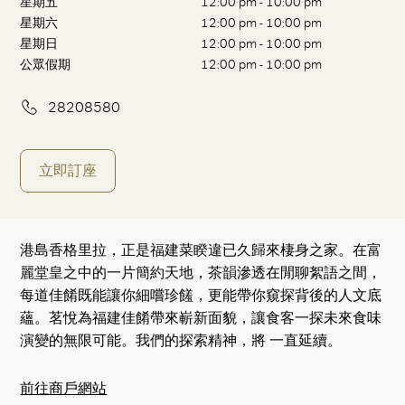
星期五
12:00 pm - 10:00 pm
星期六
12:00 pm - 10:00 pm
星期日
12:00 pm - 10:00 pm
公眾假期
12:00 pm - 10:00 pm
28208580
立即訂座
港島香格里拉，正是福建菜睽違已久歸來棲身之家。在富
麗堂皇之中的一片簡約天地，茶韻滲透在閒聊絮語之間，
每道佳餚既能讓你細嚐珍饈，更能帶你窺探背後的人文底
蘊。茗悅為福建佳餚帶來嶄新面貌，讓食客一探未來食味
演變的無限可能。我們的探索精神，將 一直延續。
前往商戶網站