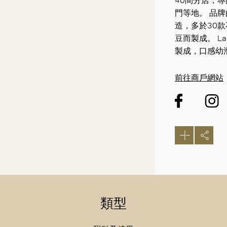
40間分店，
門等地。 品
造，多於30
豆而製成。 La 
製成，口感幼
前往商戶網站
類型