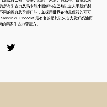
專門店位於巴黎、香港、紐約、東京、科威特、首爾及澳
牌的所有朱古力及馬卡龍小圓餅均在巴黎以全人手新鮮製
款不同的經典及季節口味，並採用世界各地最優質的可可
Maison du Chocolat 最有名的是其以朱古力及鮮奶油而
滑的獨家朱古力蓉配方。