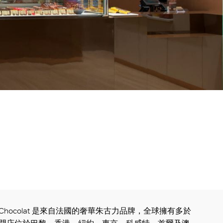
n du Chocolat 是來自法國的奢華朱古力品牌，全球擁有多於