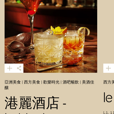
亞洲美食 | 西方美食 | 歡樂時光 | 酒吧暢飲 | 美酒佳
西方美
釀
le
港麗酒店 -
L1, 1