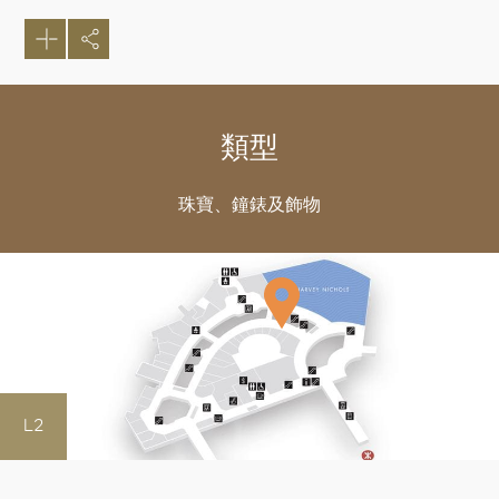
類型
珠寶、鐘錶及飾物
L2
好