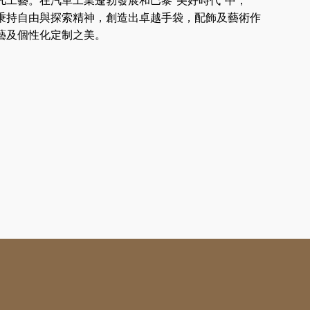
凡工藝。在汽車工業蓬勃發展和巴黎“美好時代”中，
摩奈秉持自由與探索精神，創造出卓越手袋，配飾及藝術作
藝及個性化定制之美。